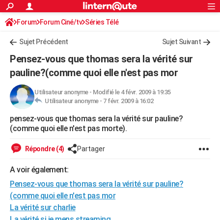
ACTUALITÉS
Forum
Forum Ciné/tv
Séries Télé
Connexion
S'inscrire
Rechercher
Société
Education
Villes
Politique
Faits Divers
Monde
+
SPORT
Sujet Précédent
Sujet Suivant
Football
Cyclisme
Forum
Coupe du monde 2026
Tennis
Rugby
CULTURE
Pensez-vous que thomas sera la vérité sur
TNT
Cinéma
Musique
Programme TV
Streaming
Sorties cinéma
+
pauline?(comme quoi elle n'est pas mor
FINANCE
Impôts
Immobilier
Banque
Crédit
Retraite
Epargne
Risques naturels par ville
Assurance
AUTO
Utilisateur anonyme
-
Modifié le 4 févr. 2009 à 19:35
Utilisateur anonyme -
7 févr. 2009 à 16:02
Réserver un essai
Berlines
Forum auto
Essais
Citadines
SUV
+
HIGH-TECH
pensez-vous que thomas sera la vérité sur pauline?
(comme quoi elle n'est pas morte).
Meilleur smartphone
Ordinateurs
Guide high-tech
Mobiles
Internet
Jeux vidéo
+
BRICOLAGE
Répondre (4)
Partager
Aménagement intérieur
Cuisine
Jardinage
+
Forum
Extérieur
Salle de bains
Rangement
WEEK-END
A voir également:
Escapades
Expositions
Week-end nature
Guides de France
Patrimoine
Musées
+
LIFESTYLE
Pensez-vous que thomas sera la vérité sur pauline?
Bien-être
Mode
+
Art de vivre
Loisirs
Modes de vie
SANTE
(comme quoi elle n'est pas mor
La vérité sur charlie
Guide de la santé
Médicaments
+
Alimentation
Maladies
Sommeil
VOYAGE
La vérité si je mens streaming