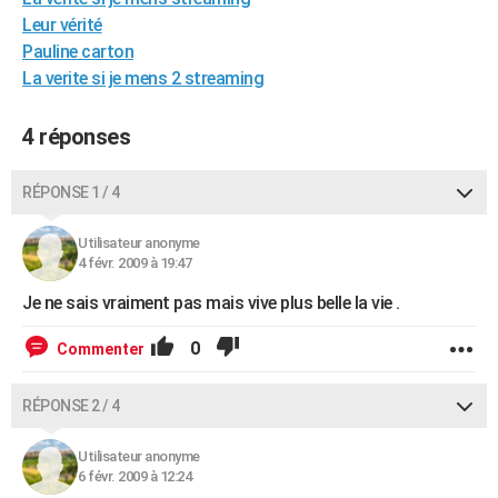
City break
Voyage de noces
Climat
Destinations
Voyage nature
Forum
+
Leur vérité
PHOTO
Pauline carton
GUIDES D'ACHAT
La verite si je mens 2 streaming
BONS PLANS
4 réponses
CARTE DE VOEUX
RÉPONSE 1 / 4
Carte Bonne année
Carte Pâques
Carte de Noël
Carte Saint-Valentin
Carte d'anniversaire
DICTIONNAIRE
Utilisateur anonyme
Biographies
Expressions
Dictionnaire
Citations
Proverbes
PROGRAMME TV
4 févr. 2009 à 19:47
COPAINS D'AVANT
Je ne sais vraiment pas mais vive plus belle la vie .
Se connecter
Collèges
Universités
Service militaire
S'inscrire
Lycées
Primaires
Entreprises
Avis de recherche
AVIS DE DÉCÈS
0
Commenter
FORUM
RÉPONSE 2 / 4
Lifestyle
Sport
Television
Cinema
Bricolage
Culture
Auto
Voyage
Utilisateur anonyme
6 févr. 2009 à 12:24