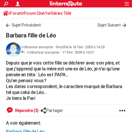
ACTUALITÉS
Forum
Forum Ciné/tv
Séries Télé
Connexion
S'inscrire
Rechercher
Société
Education
Villes
Politique
Faits Divers
Monde
+
SPORT
Sujet Précédent
Sujet Suivant
Football
Cyclisme
Forum
Coupe du monde 2026
Tennis
Rugby
CULTURE
Barbara fille de Léo
TNT
Cinéma
Musique
Programme TV
Streaming
Sorties cinéma
+
FINANCE
Utilisateur anonyme
-
Modifié le 16 févr. 2009 à 14:28
Utilisateur anonyme -
17 févr. 2009 à 16:57
Impôts
Immobilier
Banque
Crédit
Retraite
Epargne
Risques naturels par ville
Assurance
AUTO
Depuis que je vois cette fille se déchirer avec son père, et
Réserver un essai
Berlines
Forum auto
Essais
Citadines
SUV
+
HIGH-TECH
que j'apprend que la mère est une ex de Léo, je n'ai qu'une
pensée en tête : Léo est PAPA...
Meilleur smartphone
Ordinateurs
Guide high-tech
Mobiles
Internet
Jeux vidéo
+
BRICOLAGE
Qu'en pensez vous?
Les dates correspondent, le caractère marqué de Barbara
Aménagement intérieur
Cuisine
Jardinage
+
Forum
Extérieur
Salle de bains
Rangement
WEEK-END
tel que celui de Léo...
Je tiens le Pari
Escapades
Expositions
Week-end nature
Guides de France
Patrimoine
Musées
+
LIFESTYLE
Répondre (3)
Partager
Bien-être
Mode
+
Art de vivre
Loisirs
Modes de vie
SANTE
A voir également:
Guide de la santé
Médicaments
+
Alimentation
Maladies
Sommeil
VOYAGE
Barbara fille de Léo