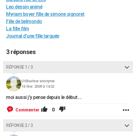
City break
Voyage de noces
Climat
Destinations
Voyage nature
Forum
+
Leo dessin animé
PHOTO
Myriam boyer fille de simone signoret
GUIDES D'ACHAT
Fille de belmondo
La fille film
BONS PLANS
Journal d'une fille larguée
CARTE DE VOEUX
3 réponses
Carte Bonne année
Carte Pâques
Carte de Noël
Carte Saint-Valentin
Carte d'anniversaire
DICTIONNAIRE
RÉPONSE 1 / 3
Biographies
Expressions
Dictionnaire
Citations
Proverbes
PROGRAMME TV
COPAINS D'AVANT
Utilisateur anonyme
16 févr. 2009 à 14:32
Se connecter
Collèges
Universités
Service militaire
S'inscrire
Lycées
Primaires
Entreprises
Avis de recherche
AVIS DE DÉCÈS
moi aussi j'y pense depuis le début....
FORUM
0
Commenter
Lifestyle
Sport
Television
Cinema
Bricolage
Culture
Auto
Voyage
RÉPONSE 2 / 3