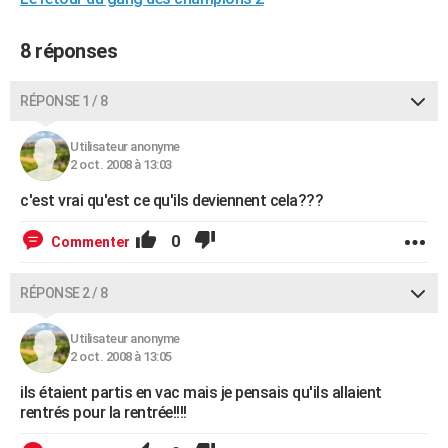
City break
Voyage de noces
Climat
Destinations
Voyage nature
Forum
+
PHOTO
8 réponses
GUIDES D'ACHAT
RÉPONSE 1 / 8
BONS PLANS
CARTE DE VOEUX
Utilisateur anonyme
2 oct. 2008 à 13:03
Carte Bonne année
Carte Pâques
Carte de Noël
Carte Saint-Valentin
Carte d'anniversaire
DICTIONNAIRE
c'est vrai qu'est ce qu'ils deviennent cela???
Biographies
Expressions
Dictionnaire
Citations
Proverbes
PROGRAMME TV
0
Commenter
COPAINS D'AVANT
RÉPONSE 2 / 8
Se connecter
Collèges
Universités
Service militaire
S'inscrire
Lycées
Primaires
Entreprises
Avis de recherche
AVIS DE DÉCÈS
Utilisateur anonyme
FORUM
2 oct. 2008 à 13:05
Lifestyle
Sport
Television
Cinema
Bricolage
Culture
Auto
Voyage
ils étaient partis en vac mais je pensais qu'ils allaient
rentrés pour la rentrée!!!!