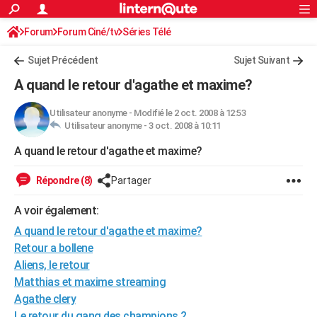
ACTUALITÉS
Forum
Forum Ciné/tv
Séries Télé
Connexion
S'inscrire
Rechercher
Société
Education
Villes
Politique
Faits Divers
Monde
+
SPORT
Sujet Précédent
Sujet Suivant
Football
Cyclisme
Forum
Coupe du monde 2026
Tennis
Rugby
CULTURE
A quand le retour d'agathe et maxime?
TNT
Cinéma
Musique
Programme TV
Streaming
Sorties cinéma
+
FINANCE
Utilisateur anonyme
-
Modifié le 2 oct. 2008 à 12:53
Utilisateur anonyme -
3 oct. 2008 à 10:11
Impôts
Immobilier
Banque
Crédit
Retraite
Epargne
Risques naturels par ville
Assurance
AUTO
A quand le retour d'agathe et maxime?
Réserver un essai
Berlines
Forum auto
Essais
Citadines
SUV
+
HIGH-TECH
Répondre (8)
Partager
Meilleur smartphone
Ordinateurs
Guide high-tech
Mobiles
Internet
Jeux vidéo
+
BRICOLAGE
A voir également:
Aménagement intérieur
Cuisine
Jardinage
+
Forum
Extérieur
Salle de bains
Rangement
WEEK-END
A quand le retour d'agathe et maxime?
Escapades
Expositions
Week-end nature
Guides de France
Patrimoine
Musées
+
Retour a bollene
LIFESTYLE
Aliens, le retour
Bien-être
Mode
+
Art de vivre
Loisirs
Modes de vie
SANTE
Matthias et maxime streaming
Agathe clery
Guide de la santé
Médicaments
+
Alimentation
Maladies
Sommeil
VOYAGE
Le retour du gang des champions 2