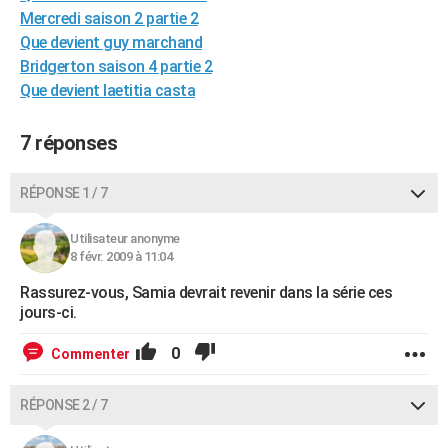
Mercredi saison 2 partie 2
City break
Voyage de noces
Climat
Destinations
Voyage nature
Forum
+
PHOTO
Que devient guy marchand
GUIDES D'ACHAT
Bridgerton saison 4 partie 2
Que devient laetitia casta
BONS PLANS
7 réponses
CARTE DE VOEUX
Carte Bonne année
Carte Pâques
Carte de Noël
Carte Saint-Valentin
Carte d'anniversaire
DICTIONNAIRE
RÉPONSE 1 / 7
Biographies
Expressions
Dictionnaire
Citations
Proverbes
PROGRAMME TV
Utilisateur anonyme
8 févr. 2009 à 11:04
COPAINS D'AVANT
Rassurez-vous, Samia devrait revenir dans la série ces
Se connecter
Collèges
Universités
Service militaire
S'inscrire
Lycées
Primaires
Entreprises
Avis de recherche
AVIS DE DÉCÈS
jours-ci.
FORUM
0
Commenter
Lifestyle
Sport
Television
Cinema
Bricolage
Culture
Auto
Voyage
RÉPONSE 2 / 7