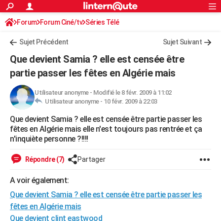
ACTUALITÉS
Forum
Forum Ciné/tv
Séries Télé
Connexion
S'inscrire
Rechercher
Société
Education
Villes
Politique
Faits Divers
Monde
+
SPORT
Sujet Précédent
Sujet Suivant
Football
Cyclisme
Forum
Coupe du monde 2026
Tennis
Rugby
CULTURE
Que devient Samia ? elle est censée être
TNT
Cinéma
Musique
Programme TV
Streaming
Sorties cinéma
+
partie passer les fêtes en Algérie mais
FINANCE
Impôts
Immobilier
Banque
Crédit
Retraite
Epargne
Risques naturels par ville
Assurance
AUTO
Utilisateur anonyme
-
Modifié le 8 févr. 2009 à 11:02
Utilisateur anonyme -
10 févr. 2009 à 22:03
Réserver un essai
Berlines
Forum auto
Essais
Citadines
SUV
+
HIGH-TECH
Que devient Samia ? elle est censée être partie passer les
fêtes en Algérie mais elle n'est toujours pas rentrée et ça
Meilleur smartphone
Ordinateurs
Guide high-tech
Mobiles
Internet
Jeux vidéo
+
BRICOLAGE
n'inquiète personne ?!!!!
Aménagement intérieur
Cuisine
Jardinage
+
Forum
Extérieur
Salle de bains
Rangement
WEEK-END
Répondre (7)
Partager
Escapades
Expositions
Week-end nature
Guides de France
Patrimoine
Musées
+
LIFESTYLE
A voir également:
Bien-être
Mode
+
Art de vivre
Loisirs
Modes de vie
SANTE
Que devient Samia ? elle est censée être partie passer les
fêtes en Algérie mais
Guide de la santé
Médicaments
+
Alimentation
Maladies
Sommeil
VOYAGE
Que devient clint eastwood