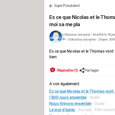
Sujet Précédent
Es ce que Nicolas et le Thom
moi sa me pla
Utilisateur anonyme
-
Modifié le 18 ja
Utilisateur anonyme -
29 janv. 200
Es ce que Nicolas et le Thomas vont 
bien
Répondre (1)
Partager
A voir également:
Es ce que Nicolas et le Thomas vont
(500) jours ensemble
- Guide
Nous finirons ensemble
- Guide
Le jour d'après
- Accueil - Film catas