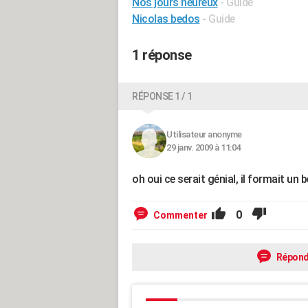
Nos jours heureux
- Guide
Nicolas bedos
- Guide
1 réponse
RÉPONSE 1 / 1
Utilisateur anonyme
29 janv. 2009 à 11:04
oh oui ce serait génial, il formait un 
0
Commenter
Répond