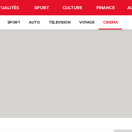
TUALITÉS
SPORT
CULTURE
FINANCE
A
SPORT
AUTO
TELEVISION
VOYAGE
CINEMA