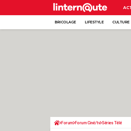
AC
BRICOLAGE
LIFESTYLE
CULTURE
Forum
Forum Ciné/tv
Séries Télé