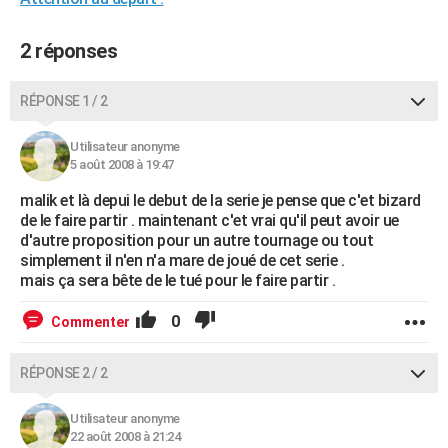
City break
Voyage de noces
Climat
Destinations
Voyage nature
Forum
+
PHOTO
2 réponses
GUIDES D'ACHAT
RÉPONSE 1 / 2
BONS PLANS
CARTE DE VOEUX
Utilisateur anonyme
5 août 2008 à 19:47
Carte Bonne année
Carte Pâques
Carte de Noël
Carte Saint-Valentin
Carte d'anniversaire
DICTIONNAIRE
malik et là depui le debut de la serie je pense que c'et bizard
de le faire partir . maintenant c'et vrai qu'il peut avoir ue
Biographies
Expressions
Dictionnaire
Citations
Proverbes
PROGRAMME TV
d'autre proposition pour un autre tournage ou tout
simplement il n'en n'a mare de joué de cet serie .
COPAINS D'AVANT
mais ça sera bête de le tué pour le faire partir .
Se connecter
Collèges
Universités
Service militaire
S'inscrire
Lycées
Primaires
Entreprises
Avis de recherche
AVIS DE DÉCÈS
0
Commenter
FORUM
RÉPONSE 2 / 2
Lifestyle
Sport
Television
Cinema
Bricolage
Culture
Auto
Voyage
Utilisateur anonyme
22 août 2008 à 21:24