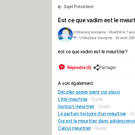
Sujet Précédent
Est ce que vadim est le meurt
Utilisateur anonyme
-
Modifié le 7 aoû
Utilisateur anonyme -
25 août 2009
est ce que vadim est le meurtrier?
Répondre (5)
Partager
A voir également:
Décoller papier peint sur placo
L'été meurtrier
- Guide
Instinct meurtrier
- Guide
Le parfum histoire d'un meurtrier
- G
Qui est le meurtrier dans adolescenc
Calcul meurtrier
- Guide