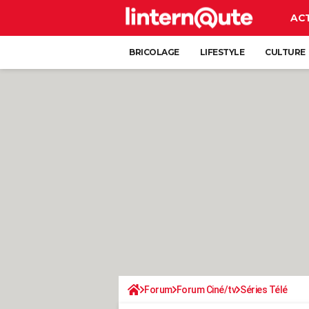
AC
BRICOLAGE
LIFESTYLE
CULTURE
Forum
Forum Ciné/tv
Séries Télé