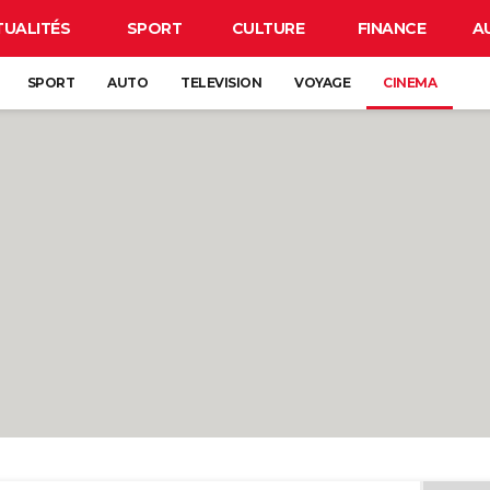
TUALITÉS
SPORT
CULTURE
FINANCE
A
SPORT
AUTO
TELEVISION
VOYAGE
CINEMA