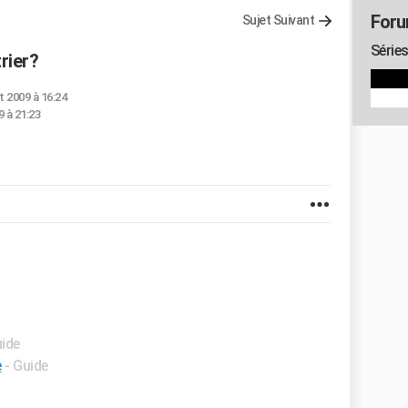
Foru
Sujet Suivant
Séries
rier?
t 2009 à 16:24
 à 21:23
uide
e
- Guide