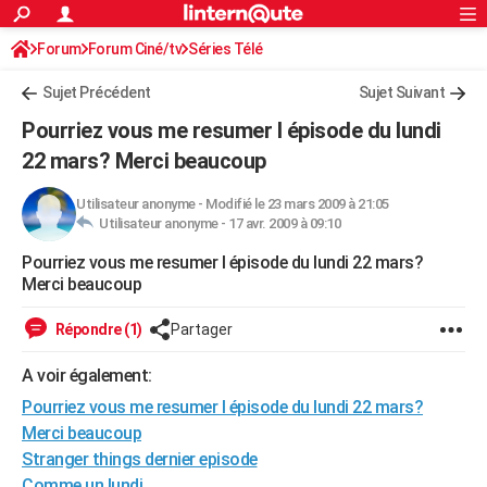
ACTUALITÉS
Forum
Forum Ciné/tv
Séries Télé
Connexion
S'inscrire
Rechercher
Société
Education
Villes
Politique
Faits Divers
Monde
+
SPORT
Sujet Précédent
Sujet Suivant
Football
Cyclisme
Forum
Coupe du monde 2026
Tennis
Rugby
CULTURE
Pourriez vous me resumer l épisode du lundi
TNT
Cinéma
Musique
Programme TV
Streaming
Sorties cinéma
+
22 mars? Merci beaucoup
FINANCE
Impôts
Immobilier
Banque
Crédit
Retraite
Epargne
Risques naturels par ville
Assurance
AUTO
Utilisateur anonyme
-
Modifié le 23 mars 2009 à 21:05
Utilisateur anonyme -
17 avr. 2009 à 09:10
Réserver un essai
Berlines
Forum auto
Essais
Citadines
SUV
+
HIGH-TECH
Pourriez vous me resumer l épisode du lundi 22 mars?
Merci beaucoup
Meilleur smartphone
Ordinateurs
Guide high-tech
Mobiles
Internet
Jeux vidéo
+
BRICOLAGE
Répondre (1)
Partager
Aménagement intérieur
Cuisine
Jardinage
+
Forum
Extérieur
Salle de bains
Rangement
WEEK-END
A voir également:
Escapades
Expositions
Week-end nature
Guides de France
Patrimoine
Musées
+
LIFESTYLE
Pourriez vous me resumer l épisode du lundi 22 mars?
Bien-être
Mode
+
Art de vivre
Loisirs
Modes de vie
SANTE
Merci beaucoup
Stranger things dernier episode
Guide de la santé
Médicaments
+
Alimentation
Maladies
Sommeil
VOYAGE
Comme un lundi