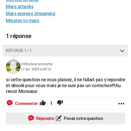
City break
Voyage de noces
Climat
Destinations
Voyage nature
Forum
+
Mars attacks
PHOTO
Mars express streaming
GUIDES D'ACHAT
Mission to mars
BONS PLANS
1 réponse
CARTE DE VOEUX
RÉPONSE 1 / 1
Carte Bonne année
Carte Pâques
Carte de Noël
Carte Saint-Valentin
Carte d'anniversaire
DICTIONNAIRE
Utilisateur anonyme
Biographies
Expressions
Dictionnaire
Citations
Proverbes
PROGRAMME TV
17 avr. 2009 à 09:10
COPAINS D'AVANT
si cette question ne vous plaisez, il ne fallait pas y repondre
et désolé pour vous mais je ne suis pas un cornichon!!!Au
Se connecter
Collèges
Universités
Service militaire
S'inscrire
Lycées
Primaires
Entreprises
Avis de recherche
AVIS DE DÉCÈS
revoir Monsieur
FORUM
1
Commenter
Lifestyle
Sport
Television
Cinema
Bricolage
Culture
Auto
Voyage
Répondre
Posez votre question