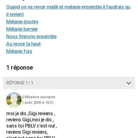
City break
Voyage de noces
Climat
Destinations
Voyage nature
Forum
+
Quand on va revoir malik et melanie ensemble il faudrais qu
PHOTO
il revient
GUIDES D'ACHAT
Melanie doutey
Mélanie bernier
BONS PLANS
Nous finirons ensemble
Au revoir la haut
CARTE DE VOEUX
Melanie fois
Carte Bonne année
Carte Pâques
Carte de Noël
Carte Saint-Valentin
Carte d'anniversaire
DICTIONNAIRE
1 réponse
Biographies
Expressions
Dictionnaire
Citations
Proverbes
PROGRAMME TV
COPAINS D'AVANT
RÉPONSE 1 / 1
Se connecter
Collèges
Universités
Service militaire
S'inscrire
Lycées
Primaires
Entreprises
Avis de recherche
AVIS DE DÉCÈS
Utilisateur anonyme
1 août 2009 à 18:21
FORUM
moi je dis ,Gigi reviens ,
Lifestyle
Sport
Television
Cinema
Bricolage
Culture
Auto
Voyage
reviens Gigi,moi je dis ,
sans toi PBLV c'est nul ,
reviens Gigi reviens,