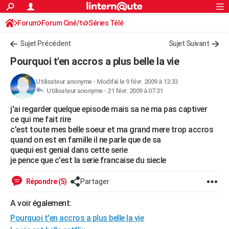
ACTUALITÉS
Forum
Forum Ciné/tv
Séries Télé
Connexion
S'inscrire
Rechercher
Société
Education
Villes
Politique
Faits Divers
Monde
+
SPORT
Sujet Précédent
Sujet Suivant
Football
Cyclisme
Forum
Coupe du monde 2026
Tennis
Rugby
CULTURE
Pourquoi t'en accros a plus belle la vie
TNT
Cinéma
Musique
Programme TV
Streaming
Sorties cinéma
+
FINANCE
Utilisateur anonyme
-
Modifié le 9 févr. 2009 à 13:33
Utilisateur anonyme -
21 févr. 2009 à 07:31
Impôts
Immobilier
Banque
Crédit
Retraite
Epargne
Risques naturels par ville
Assurance
AUTO
j'ai regarder quelque episode mais sa ne ma pas captiver
Réserver un essai
Berlines
Forum auto
Essais
Citadines
SUV
+
HIGH-TECH
ce qui me fait rire
c'est toute mes belle soeur et ma grand mere trop accros
Meilleur smartphone
Ordinateurs
Guide high-tech
Mobiles
Internet
Jeux vidéo
+
BRICOLAGE
quand on est en famille il ne parle que de sa
quequi est genial dans cette serie
Aménagement intérieur
Cuisine
Jardinage
+
Forum
Extérieur
Salle de bains
Rangement
WEEK-END
je pence que c'est la serie francaise du siecle
Escapades
Expositions
Week-end nature
Guides de France
Patrimoine
Musées
+
LIFESTYLE
Répondre (5)
Partager
Bien-être
Mode
+
Art de vivre
Loisirs
Modes de vie
SANTE
A voir également:
Pourquoi t'en accros a plus belle la vie
Guide de la santé
Médicaments
+
Alimentation
Maladies
Sommeil
VOYAGE