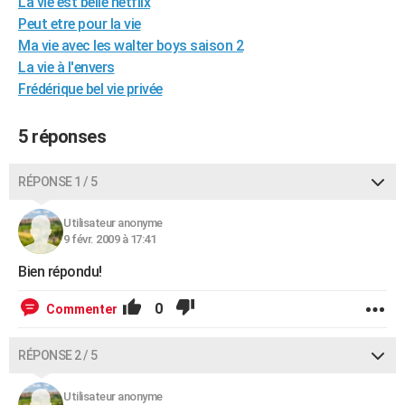
La vie est belle netflix
City break
Voyage de noces
Climat
Destinations
Voyage nature
Forum
+
PHOTO
Peut etre pour la vie
Ma vie avec les walter boys saison 2
GUIDES D'ACHAT
La vie à l'envers
Frédérique bel vie privée
BONS PLANS
CARTE DE VOEUX
5 réponses
Carte Bonne année
Carte Pâques
Carte de Noël
Carte Saint-Valentin
Carte d'anniversaire
DICTIONNAIRE
RÉPONSE 1 / 5
Biographies
Expressions
Dictionnaire
Citations
Proverbes
PROGRAMME TV
Utilisateur anonyme
9 févr. 2009 à 17:41
COPAINS D'AVANT
Bien répondu!
Se connecter
Collèges
Universités
Service militaire
S'inscrire
Lycées
Primaires
Entreprises
Avis de recherche
AVIS DE DÉCÈS
0
Commenter
FORUM
Lifestyle
Sport
Television
Cinema
Bricolage
Culture
Auto
Voyage
RÉPONSE 2 / 5
Utilisateur anonyme