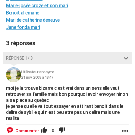
Marie-josée croze et son mari
City break
Voyage de noces
Climat
Destinations
Voyage nature
Forum
+
PHOTO
Benoit allemane
GUIDES D'ACHAT
Mari de catherine deneuve
Jane fonda mari
BONS PLANS
3 réponses
CARTE DE VOEUX
Carte Bonne année
Carte Pâques
Carte de Noël
Carte Saint-Valentin
Carte d'anniversaire
DICTIONNAIRE
RÉPONSE 1 / 3
Biographies
Expressions
Dictionnaire
Citations
Proverbes
PROGRAMME TV
Utilisateur anonyme
21 nov. 2008 à 18:47
COPAINS D'AVANT
moi je la trouve bizarre c est vrai dans un sens elle veut
Se connecter
Collèges
Universités
Service militaire
S'inscrire
Lycées
Primaires
Entreprises
Avis de recherche
AVIS DE DÉCÈS
retrouver sa famille mais bon pourquoi avoir envoyer ninon
a sa place au quebec
FORUM
je pense qu elle va tout essayer en attirant benoit dans le
delire de sybille qui n est peu etre pas un delire mais une
Lifestyle
Sport
Television
Cinema
Bricolage
Culture
Auto
Voyage
realite
0
Commenter