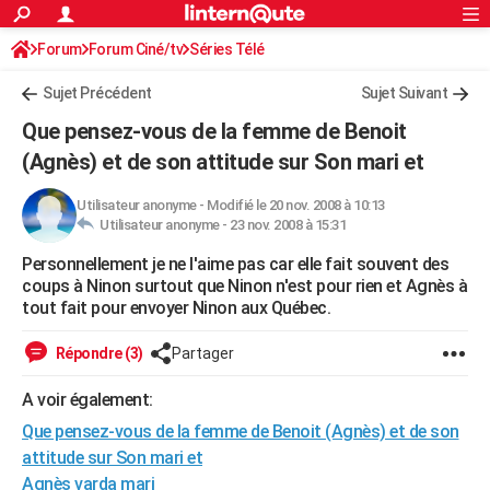
ACTUALITÉS
Forum
Forum Ciné/tv
Séries Télé
Connexion
S'inscrire
Rechercher
Société
Education
Villes
Politique
Faits Divers
Monde
+
SPORT
Sujet Précédent
Sujet Suivant
Football
Cyclisme
Forum
Coupe du monde 2026
Tennis
Rugby
CULTURE
Que pensez-vous de la femme de Benoit
TNT
Cinéma
Musique
Programme TV
Streaming
Sorties cinéma
+
(Agnès) et de son attitude sur Son mari et
FINANCE
Impôts
Immobilier
Banque
Crédit
Retraite
Epargne
Risques naturels par ville
Assurance
AUTO
Utilisateur anonyme
-
Modifié le 20 nov. 2008 à 10:13
Utilisateur anonyme -
23 nov. 2008 à 15:31
Réserver un essai
Berlines
Forum auto
Essais
Citadines
SUV
+
HIGH-TECH
Personnellement je ne l'aime pas car elle fait souvent des
coups à Ninon surtout que Ninon n'est pour rien et Agnès à
Meilleur smartphone
Ordinateurs
Guide high-tech
Mobiles
Internet
Jeux vidéo
+
BRICOLAGE
tout fait pour envoyer Ninon aux Québec.
Aménagement intérieur
Cuisine
Jardinage
+
Forum
Extérieur
Salle de bains
Rangement
WEEK-END
Répondre (3)
Partager
Escapades
Expositions
Week-end nature
Guides de France
Patrimoine
Musées
+
LIFESTYLE
A voir également:
Bien-être
Mode
+
Art de vivre
Loisirs
Modes de vie
SANTE
Que pensez-vous de la femme de Benoit (Agnès) et de son
attitude sur Son mari et
Guide de la santé
Médicaments
+
Alimentation
Maladies
Sommeil
VOYAGE
Agnès varda mari