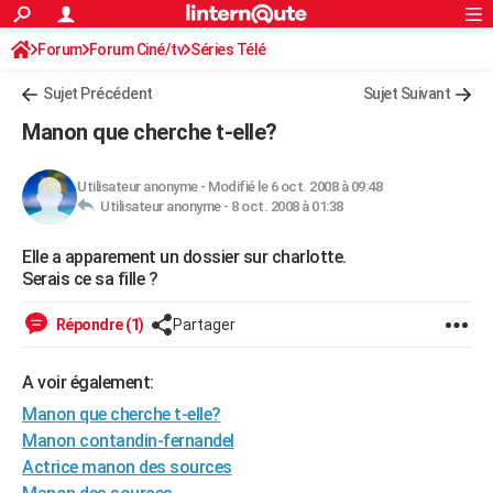
ACTUALITÉS
Forum
Forum Ciné/tv
Séries Télé
Connexion
S'inscrire
Rechercher
Société
Education
Villes
Politique
Faits Divers
Monde
+
SPORT
Sujet Précédent
Sujet Suivant
Football
Cyclisme
Forum
Coupe du monde 2026
Tennis
Rugby
CULTURE
Manon que cherche t-elle?
TNT
Cinéma
Musique
Programme TV
Streaming
Sorties cinéma
+
FINANCE
Utilisateur anonyme
-
Modifié le 6 oct. 2008 à 09:48
Impôts
Immobilier
Banque
Crédit
Retraite
Epargne
Risques naturels par ville
Assurance
AUTO
Utilisateur anonyme -
8 oct. 2008 à 01:38
Réserver un essai
Berlines
Forum auto
Essais
Citadines
SUV
+
HIGH-TECH
Elle a apparement un dossier sur charlotte.
Serais ce sa fille ?
Meilleur smartphone
Ordinateurs
Guide high-tech
Mobiles
Internet
Jeux vidéo
+
BRICOLAGE
Répondre (1)
Partager
Aménagement intérieur
Cuisine
Jardinage
+
Forum
Extérieur
Salle de bains
Rangement
WEEK-END
Escapades
Expositions
Week-end nature
Guides de France
Patrimoine
Musées
+
A voir également:
LIFESTYLE
Manon que cherche t-elle?
Bien-être
Mode
+
Art de vivre
Loisirs
Modes de vie
SANTE
Manon contandin-fernandel
Actrice manon des sources
Guide de la santé
Médicaments
+
Alimentation
Maladies
Sommeil
VOYAGE