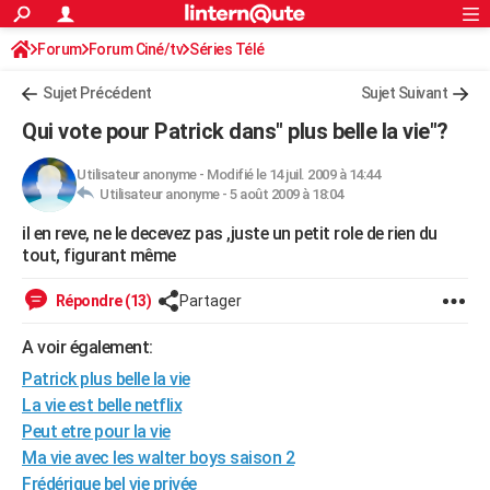
ACTUALITÉS
Forum
Forum Ciné/tv
Séries Télé
Connexion
S'inscrire
Rechercher
Société
Education
Villes
Politique
Faits Divers
Monde
+
SPORT
Sujet Précédent
Sujet Suivant
Football
Cyclisme
Forum
Coupe du monde 2026
Tennis
Rugby
CULTURE
Qui vote pour Patrick dans" plus belle la vie"?
TNT
Cinéma
Musique
Programme TV
Streaming
Sorties cinéma
+
FINANCE
Utilisateur anonyme
-
Modifié le 14 juil. 2009 à 14:44
Utilisateur anonyme -
5 août 2009 à 18:04
Impôts
Immobilier
Banque
Crédit
Retraite
Epargne
Risques naturels par ville
Assurance
AUTO
il en reve, ne le decevez pas ,juste un petit role de rien du
Réserver un essai
Berlines
Forum auto
Essais
Citadines
SUV
+
HIGH-TECH
tout, figurant même
Meilleur smartphone
Ordinateurs
Guide high-tech
Mobiles
Internet
Jeux vidéo
+
BRICOLAGE
Répondre (13)
Partager
Aménagement intérieur
Cuisine
Jardinage
+
Forum
Extérieur
Salle de bains
Rangement
WEEK-END
A voir également:
Escapades
Expositions
Week-end nature
Guides de France
Patrimoine
Musées
+
Patrick plus belle la vie
LIFESTYLE
La vie est belle netflix
Bien-être
Mode
+
Art de vivre
Loisirs
Modes de vie
SANTE
Peut etre pour la vie
Ma vie avec les walter boys saison 2
Guide de la santé
Médicaments
+
Alimentation
Maladies
Sommeil
VOYAGE
Frédérique bel vie privée