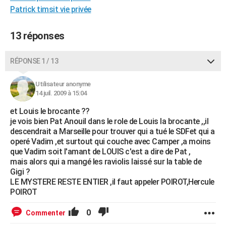
Patrick timsit vie privée
City break
Voyage de noces
Climat
Destinations
Voyage nature
Forum
+
PHOTO
GUIDES D'ACHAT
13 réponses
BONS PLANS
RÉPONSE 1 / 13
CARTE DE VOEUX
Utilisateur anonyme
Carte Bonne année
Carte Pâques
Carte de Noël
Carte Saint-Valentin
Carte d'anniversaire
14 juil. 2009 à 15:04
DICTIONNAIRE
et Louis le brocante ??
Biographies
Expressions
Dictionnaire
Citations
Proverbes
PROGRAMME TV
je vois bien Pat Anouil dans le role de Louis la brocante ,,il
descendrait a Marseille pour trouver qui a tué le SDFet qui a
COPAINS D'AVANT
operé Vadim ,et surtout qui couche avec Camper ,a moins
que Vadim soit l'amant de LOUIS c'est a dire de Pat ,
Se connecter
Collèges
Universités
Service militaire
S'inscrire
Lycées
Primaires
Entreprises
Avis de recherche
AVIS DE DÉCÈS
mais alors qui a mangé les raviolis laissé sur la table de
Gigi ?
FORUM
LE MYSTERE RESTE ENTIER ,il faut appeler POIROT,Hercule
POIROT
Lifestyle
Sport
Television
Cinema
Bricolage
Culture
Auto
Voyage
0
Commenter