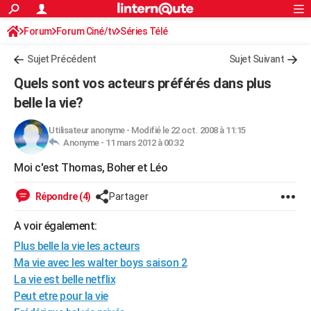
ACTUALITÉS
Forum
Forum Ciné/tv
Séries Télé
Connexion
S'inscrire
Rechercher
Société
Education
Villes
Politique
Faits Divers
Monde
+
SPORT
Sujet Précédent
Sujet Suivant
Football
Cyclisme
Forum
Coupe du monde 2026
Tennis
Rugby
CULTURE
Quels sont vos acteurs préférés dans plus
TNT
Cinéma
Musique
Programme TV
Streaming
Sorties cinéma
+
belle la vie?
FINANCE
Impôts
Immobilier
Banque
Crédit
Retraite
Epargne
Risques naturels par ville
Assurance
AUTO
Utilisateur anonyme
-
Modifié le 22 oct. 2008 à 11:15
Anonyme -
11 mars 2012 à 00:32
Réserver un essai
Berlines
Forum auto
Essais
Citadines
SUV
+
HIGH-TECH
Moi c'est Thomas, Boher et Léo
Meilleur smartphone
Ordinateurs
Guide high-tech
Mobiles
Internet
Jeux vidéo
+
BRICOLAGE
Répondre (4)
Partager
Aménagement intérieur
Cuisine
Jardinage
+
Forum
Extérieur
Salle de bains
Rangement
WEEK-END
A voir également:
Escapades
Expositions
Week-end nature
Guides de France
Patrimoine
Musées
+
LIFESTYLE
Plus belle la vie les acteurs
Ma vie avec les walter boys saison 2
Bien-être
Mode
+
Art de vivre
Loisirs
Modes de vie
SANTE
La vie est belle netflix
Peut etre pour la vie
Guide de la santé
Médicaments
+
Alimentation
Maladies
Sommeil
VOYAGE