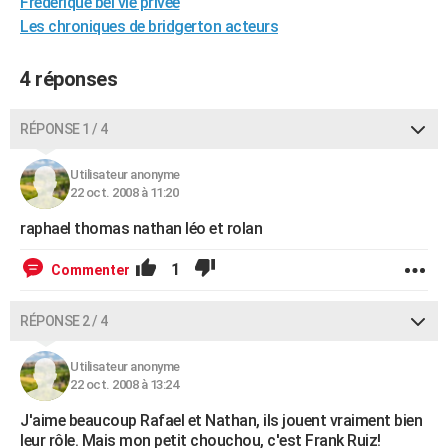
Frédérique bel vie privée
City break
Voyage de noces
Climat
Destinations
Voyage nature
Forum
+
PHOTO
Les chroniques de bridgerton acteurs
GUIDES D'ACHAT
4 réponses
BONS PLANS
RÉPONSE 1 / 4
CARTE DE VOEUX
Utilisateur anonyme
Carte Bonne année
Carte Pâques
Carte de Noël
Carte Saint-Valentin
Carte d'anniversaire
DICTIONNAIRE
22 oct. 2008 à 11:20
Biographies
Expressions
Dictionnaire
Citations
Proverbes
PROGRAMME TV
raphael thomas nathan léo et rolan
COPAINS D'AVANT
1
Commenter
Se connecter
Collèges
Universités
Service militaire
S'inscrire
Lycées
Primaires
Entreprises
Avis de recherche
AVIS DE DÉCÈS
RÉPONSE 2 / 4
FORUM
Utilisateur anonyme
Lifestyle
Sport
Television
Cinema
Bricolage
Culture
Auto
Voyage
22 oct. 2008 à 13:24
J'aime beaucoup Rafael et Nathan, ils jouent vraiment bien
leur rôle. Mais mon petit chouchou, c'est Frank Ruiz!