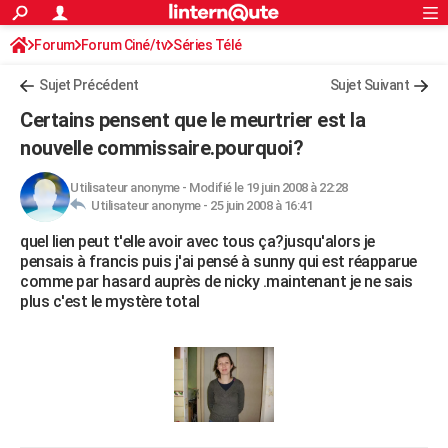
ACTUALITÉS
Forum
Forum Ciné/tv
Séries Télé
Connexion
S'inscrire
Rechercher
Société
Education
Villes
Politique
Faits Divers
Monde
+
SPORT
Sujet Précédent
Sujet Suivant
Football
Cyclisme
Forum
Coupe du monde 2026
Tennis
Rugby
CULTURE
Certains pensent que le meurtrier est la
TNT
Cinéma
Musique
Programme TV
Streaming
Sorties cinéma
+
nouvelle commissaire.pourquoi?
FINANCE
Impôts
Immobilier
Banque
Crédit
Retraite
Epargne
Risques naturels par ville
Assurance
AUTO
Utilisateur anonyme
-
Modifié le 19 juin 2008 à 22:28
Utilisateur anonyme -
25 juin 2008 à 16:41
Réserver un essai
Berlines
Forum auto
Essais
Citadines
SUV
+
HIGH-TECH
quel lien peut t'elle avoir avec tous ça?jusqu'alors je
pensais à francis puis j'ai pensé à sunny qui est réapparue
Meilleur smartphone
Ordinateurs
Guide high-tech
Mobiles
Internet
Jeux vidéo
+
BRICOLAGE
comme par hasard auprès de nicky .maintenant je ne sais
plus c'est le mystère total
Aménagement intérieur
Cuisine
Jardinage
+
Forum
Extérieur
Salle de bains
Rangement
WEEK-END
Escapades
Expositions
Week-end nature
Guides de France
Patrimoine
Musées
+
LIFESTYLE
Bien-être
Mode
+
Art de vivre
Loisirs
Modes de vie
SANTE
Guide de la santé
Médicaments
+
Alimentation
Maladies
Sommeil
VOYAGE