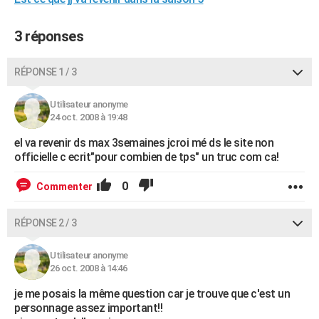
City break
Voyage de noces
Climat
Destinations
Voyage nature
Forum
+
PHOTO
3 réponses
GUIDES D'ACHAT
RÉPONSE 1 / 3
BONS PLANS
CARTE DE VOEUX
Utilisateur anonyme
24 oct. 2008 à 19:48
Carte Bonne année
Carte Pâques
Carte de Noël
Carte Saint-Valentin
Carte d'anniversaire
DICTIONNAIRE
el va revenir ds max 3semaines jcroi mé ds le site non
officielle c ecrit"pour combien de tps" un truc com ca!
Biographies
Expressions
Dictionnaire
Citations
Proverbes
PROGRAMME TV
0
Commenter
COPAINS D'AVANT
Se connecter
Collèges
Universités
Service militaire
S'inscrire
Lycées
Primaires
Entreprises
Avis de recherche
AVIS DE DÉCÈS
RÉPONSE 2 / 3
FORUM
Utilisateur anonyme
26 oct. 2008 à 14:46
Lifestyle
Sport
Television
Cinema
Bricolage
Culture
Auto
Voyage
je me posais la même question car je trouve que c'est un
personnage assez important!!