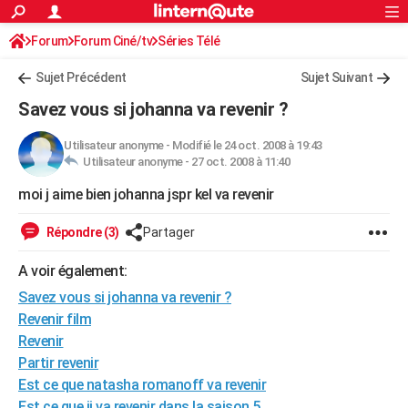
ACTUALITÉS
Forum
Forum Ciné/tv
Séries Télé
Connexion
S'inscrire
Rechercher
Société
Education
Villes
Politique
Faits Divers
Monde
+
SPORT
Sujet Précédent
Sujet Suivant
Football
Cyclisme
Forum
Coupe du monde 2026
Tennis
Rugby
CULTURE
Savez vous si johanna va revenir ?
TNT
Cinéma
Musique
Programme TV
Streaming
Sorties cinéma
+
FINANCE
Utilisateur anonyme
-
Modifié le 24 oct. 2008 à 19:43
Utilisateur anonyme -
27 oct. 2008 à 11:40
Impôts
Immobilier
Banque
Crédit
Retraite
Epargne
Risques naturels par ville
Assurance
AUTO
moi j aime bien johanna jspr kel va revenir
Réserver un essai
Berlines
Forum auto
Essais
Citadines
SUV
+
HIGH-TECH
Répondre (3)
Partager
Meilleur smartphone
Ordinateurs
Guide high-tech
Mobiles
Internet
Jeux vidéo
+
BRICOLAGE
A voir également:
Aménagement intérieur
Cuisine
Jardinage
+
Forum
Extérieur
Salle de bains
Rangement
WEEK-END
Savez vous si johanna va revenir ?
Escapades
Expositions
Week-end nature
Guides de France
Patrimoine
Musées
+
Revenir film
LIFESTYLE
Revenir
Bien-être
Mode
+
Art de vivre
Loisirs
Modes de vie
SANTE
Partir revenir
Est ce que natasha romanoff va revenir
Guide de la santé
Médicaments
+
Alimentation
Maladies
Sommeil
VOYAGE
Est ce que jj va revenir dans la saison 5