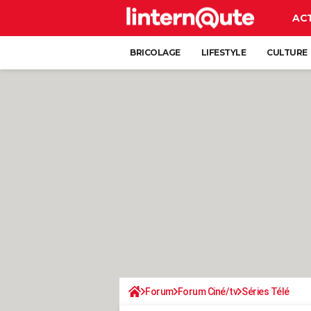
AC
BRICOLAGE
LIFESTYLE
CULTURE
Forum
Forum Ciné/tv
Séries Télé