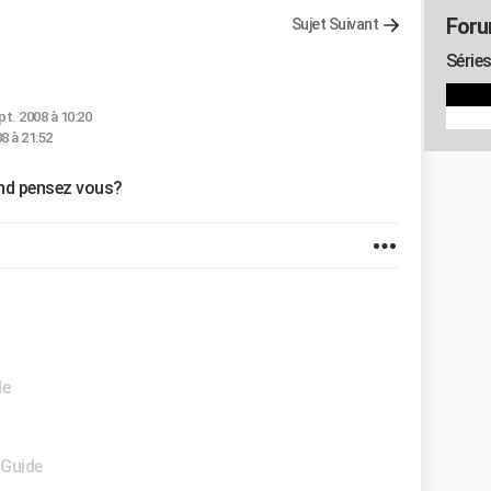
Foru
Sujet Suivant
Séries
pt. 2008 à 10:20
8 à 21:52
uand pensez vous?
de
 Guide