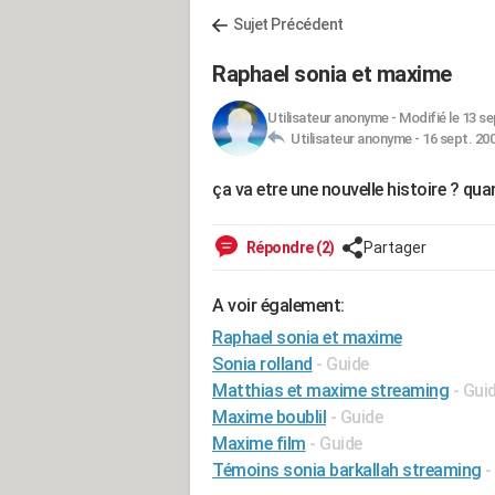
Sujet Précédent
Raphael sonia et maxime
Utilisateur anonyme
-
Modifié le 13 se
Utilisateur anonyme -
16 sept. 200
ça va etre une nouvelle histoire ? q
Répondre (2)
Partager
A voir également:
Raphael sonia et maxime
Sonia rolland
- Guide
Matthias et maxime streaming
- Gui
Maxime boublil
- Guide
Maxime film
- Guide
Témoins sonia barkallah streaming
-