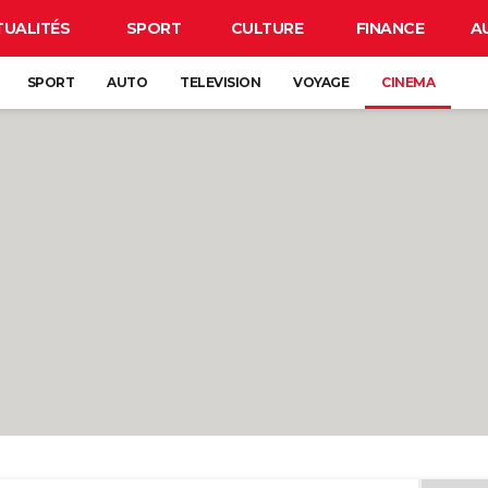
TUALITÉS
SPORT
CULTURE
FINANCE
A
SPORT
AUTO
TELEVISION
VOYAGE
CINEMA