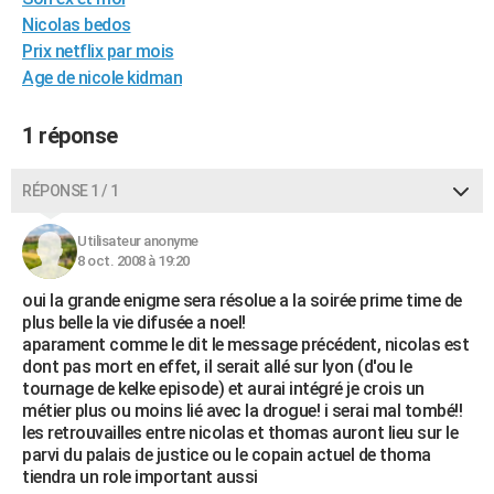
City break
Voyage de noces
Climat
Destinations
Voyage nature
Forum
+
Nicolas bedos
PHOTO
Prix netflix par mois
GUIDES D'ACHAT
Age de nicole kidman
BONS PLANS
1 réponse
CARTE DE VOEUX
RÉPONSE 1 / 1
Carte Bonne année
Carte Pâques
Carte de Noël
Carte Saint-Valentin
Carte d'anniversaire
DICTIONNAIRE
Utilisateur anonyme
Biographies
Expressions
Dictionnaire
Citations
Proverbes
PROGRAMME TV
8 oct. 2008 à 19:20
COPAINS D'AVANT
oui la grande enigme sera résolue a la soirée prime time de
plus belle la vie difusée a noel!
Se connecter
Collèges
Universités
Service militaire
S'inscrire
Lycées
Primaires
Entreprises
Avis de recherche
AVIS DE DÉCÈS
aparament comme le dit le message précédent, nicolas est
dont pas mort en effet, il serait allé sur lyon (d'ou le
FORUM
tournage de kelke episode) et aurai intégré je crois un
métier plus ou moins lié avec la drogue! i serai mal tombé!!
Lifestyle
Sport
Television
Cinema
Bricolage
Culture
Auto
Voyage
les retrouvailles entre nicolas et thomas auront lieu sur le
parvi du palais de justice ou le copain actuel de thoma
tiendra un role important aussi