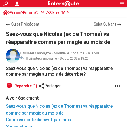
ACTUALITÉS
Forum
Forum Ciné/tv
Séries Télé
Connexion
S'inscrire
Rechercher
Société
Education
Villes
Politique
Faits Divers
Monde
+
SPORT
Sujet Précédent
Sujet Suivant
Football
Cyclisme
Forum
Coupe du monde 2026
Tennis
Rugby
CULTURE
Saez-vous que Nicolas (ex de Thomas) va
TNT
Cinéma
Musique
Programme TV
Streaming
Sorties cinéma
+
réapparaitre comme par magie au mois de
FINANCE
Impôts
Immobilier
Banque
Crédit
Retraite
Epargne
Risques naturels par ville
Assurance
AUTO
Utilisateur anonyme
-
Modifié le 7 oct. 2008 à 10:40
Utilisateur anonyme -
8 oct. 2008 à 19:20
Réserver un essai
Berlines
Forum auto
Essais
Citadines
SUV
+
HIGH-TECH
Saez-vous que Nicolas (ex de Thomas) va réapparaitre
comme par magie au mois de décembre?
Meilleur smartphone
Ordinateurs
Guide high-tech
Mobiles
Internet
Jeux vidéo
+
BRICOLAGE
Répondre (1)
Partager
Aménagement intérieur
Cuisine
Jardinage
+
Forum
Extérieur
Salle de bains
Rangement
WEEK-END
A voir également:
Escapades
Expositions
Week-end nature
Guides de France
Patrimoine
Musées
+
LIFESTYLE
Saez-vous que Nicolas (ex de Thomas) va réapparaitre
Bien-être
Mode
+
Art de vivre
Loisirs
Modes de vie
SANTE
comme par magie au mois de
Combien coute disney + par mois
Guide de la santé
Médicaments
+
Alimentation
Maladies
Sommeil
VOYAGE
Son ex et moi