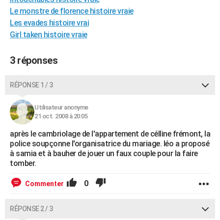
City break
Voyage de noces
Climat
Destinations
Voyage nature
Forum
+
Le monstre de florence histoire vraie
PHOTO
Les evades histoire vrai
GUIDES D'ACHAT
Girl taken histoire vraie
BONS PLANS
3 réponses
CARTE DE VOEUX
RÉPONSE 1 / 3
Carte Bonne année
Carte Pâques
Carte de Noël
Carte Saint-Valentin
Carte d'anniversaire
DICTIONNAIRE
Utilisateur anonyme
Biographies
Expressions
Dictionnaire
Citations
Proverbes
PROGRAMME TV
21 oct. 2008 à 20:05
COPAINS D'AVANT
après le cambriolage de l'appartement de célline frémont, la
police soupçonne l'organisatrice du mariage. léo a proposé
Se connecter
Collèges
Universités
Service militaire
S'inscrire
Lycées
Primaires
Entreprises
Avis de recherche
AVIS DE DÉCÈS
à samia et à bauher de jouer un faux couple pour la faire
tomber.
FORUM
0
Commenter
Lifestyle
Sport
Television
Cinema
Bricolage
Culture
Auto
Voyage
RÉPONSE 2 / 3