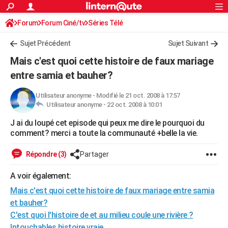
ACTUALITÉS
Forum
Forum Ciné/tv
Séries Télé
Connexion
S'inscrire
Rechercher
Société
Education
Villes
Politique
Faits Divers
Monde
+
SPORT
Sujet Précédent
Sujet Suivant
Football
Cyclisme
Forum
Coupe du monde 2026
Tennis
Rugby
CULTURE
Mais c'est quoi cette histoire de faux mariage
TNT
Cinéma
Musique
Programme TV
Streaming
Sorties cinéma
+
entre samia et bauher?
FINANCE
Impôts
Immobilier
Banque
Crédit
Retraite
Epargne
Risques naturels par ville
Assurance
AUTO
Utilisateur anonyme
-
Modifié le 21 oct. 2008 à 17:57
Utilisateur anonyme -
22 oct. 2008 à 10:01
Réserver un essai
Berlines
Forum auto
Essais
Citadines
SUV
+
HIGH-TECH
J ai du loupé cet episode qui peux me dire le pourquoi du
comment? merci a toute la communauté +belle la vie.
Meilleur smartphone
Ordinateurs
Guide high-tech
Mobiles
Internet
Jeux vidéo
+
BRICOLAGE
Répondre (3)
Partager
Aménagement intérieur
Cuisine
Jardinage
+
Forum
Extérieur
Salle de bains
Rangement
WEEK-END
A voir également:
Escapades
Expositions
Week-end nature
Guides de France
Patrimoine
Musées
+
LIFESTYLE
Mais c'est quoi cette histoire de faux mariage entre samia
Bien-être
Mode
+
Art de vivre
Loisirs
Modes de vie
SANTE
et bauher?
C'est quoi l'histoire de et au milieu coule une rivière ?
Guide de la santé
Médicaments
+
Alimentation
Maladies
Sommeil
VOYAGE
Intouchables histoire vraie