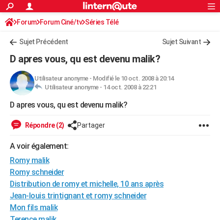
ACTUALITÉS
Forum
Forum Ciné/tv
Séries Télé
Connexion
S'inscrire
Rechercher
Société
Education
Villes
Politique
Faits Divers
Monde
+
SPORT
Sujet Précédent
Sujet Suivant
Football
Cyclisme
Forum
Coupe du monde 2026
Tennis
Rugby
CULTURE
D apres vous, qu est devenu malik?
TNT
Cinéma
Musique
Programme TV
Streaming
Sorties cinéma
+
FINANCE
Utilisateur anonyme
-
Modifié le 10 oct. 2008 à 20:14
Utilisateur anonyme -
14 oct. 2008 à 22:21
Impôts
Immobilier
Banque
Crédit
Retraite
Epargne
Risques naturels par ville
Assurance
AUTO
D apres vous, qu est devenu malik?
Réserver un essai
Berlines
Forum auto
Essais
Citadines
SUV
+
HIGH-TECH
Répondre (2)
Partager
Meilleur smartphone
Ordinateurs
Guide high-tech
Mobiles
Internet
Jeux vidéo
+
BRICOLAGE
A voir également:
Aménagement intérieur
Cuisine
Jardinage
+
Forum
Extérieur
Salle de bains
Rangement
WEEK-END
Romy malik
Escapades
Expositions
Week-end nature
Guides de France
Patrimoine
Musées
+
Romy schneider
LIFESTYLE
Distribution de romy et michelle, 10 ans après
Bien-être
Mode
+
Art de vivre
Loisirs
Modes de vie
SANTE
Jean-louis trintignant et romy schneider
Mon fils malik
Guide de la santé
Médicaments
+
Alimentation
Maladies
Sommeil
VOYAGE
Terence malik