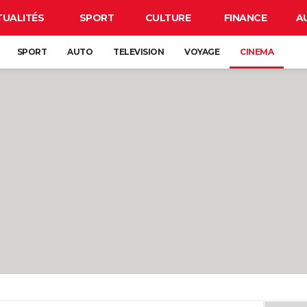
TUALITÉS
SPORT
CULTURE
FINANCE
A
SPORT
AUTO
TELEVISION
VOYAGE
CINEMA