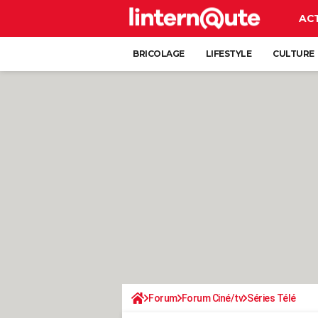
AC
BRICOLAGE
LIFESTYLE
CULTURE
Forum
Forum Ciné/tv
Séries Télé