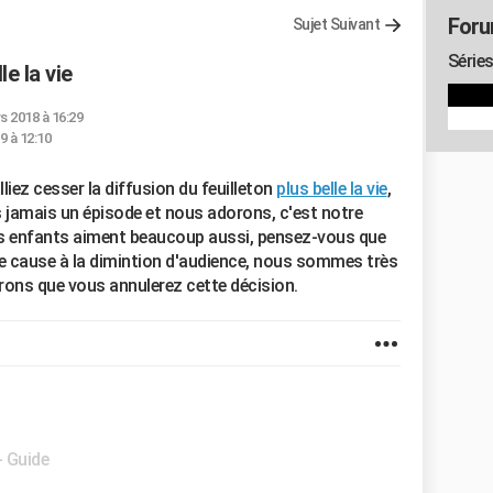
Foru
Sujet Suivant
Séries
e la vie
s 2018 à 16:29
9 à 12:10
alliez cesser la diffusion du feuilleton
plus belle la vie
,
 jamais un épisode et nous adorons, c'est notre
its enfants aiment beaucoup aussi, pensez-vous que
ne cause à la dimintion d'audience, nous sommes très
rons que vous annulerez cette décision.
- Guide