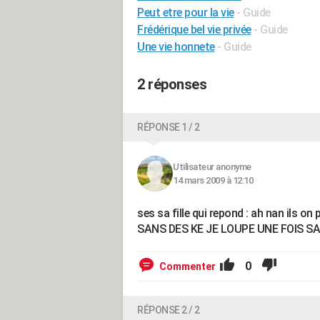
Peut etre pour la vie
- Guide
Frédérique bel vie privée
- Guide
Une vie honnete
- Guide
2 réponses
RÉPONSE 1 / 2
Utilisateur anonyme
14 mars 2009 à 12:10
ses sa fille qui repond : ah nan ils o
SANS DES KE JE LOUPE UNE FOIS S
0
Commenter
RÉPONSE 2 / 2