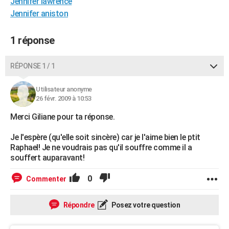
Jennifer lawrence
City break
Voyage de noces
Climat
Destinations
Voyage nature
Forum
+
PHOTO
Jennifer aniston
GUIDES D'ACHAT
1 réponse
BONS PLANS
RÉPONSE 1 / 1
CARTE DE VOEUX
Utilisateur anonyme
Carte Bonne année
Carte Pâques
Carte de Noël
Carte Saint-Valentin
Carte d'anniversaire
DICTIONNAIRE
26 févr. 2009 à 10:53
Biographies
Expressions
Dictionnaire
Citations
Proverbes
PROGRAMME TV
Merci Giliane pour ta réponse.
COPAINS D'AVANT
Je l'espère (qu'elle soit sincère) car je l'aime bien le ptit
Raphael! Je ne voudrais pas qu'il souffre comme il a
Se connecter
Collèges
Universités
Service militaire
S'inscrire
Lycées
Primaires
Entreprises
Avis de recherche
souffert auparavant!
AVIS DE DÉCÈS
FORUM
0
Commenter
Lifestyle
Sport
Television
Cinema
Bricolage
Culture
Auto
Voyage
Répondre
Posez votre question