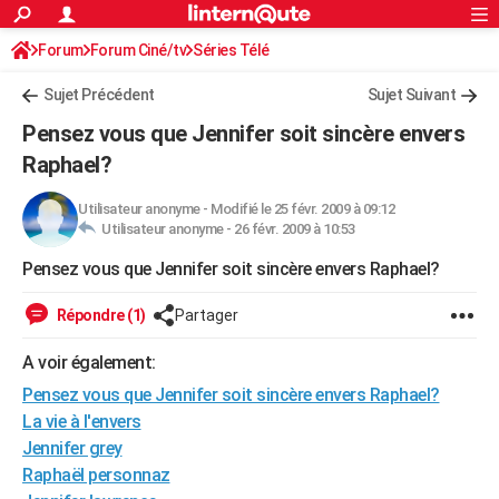
ACTUALITÉS
Forum
Forum Ciné/tv
Séries Télé
Connexion
S'inscrire
Rechercher
Société
Education
Villes
Politique
Faits Divers
Monde
+
SPORT
Sujet Précédent
Sujet Suivant
Football
Cyclisme
Forum
Coupe du monde 2026
Tennis
Rugby
CULTURE
Pensez vous que Jennifer soit sincère envers
TNT
Cinéma
Musique
Programme TV
Streaming
Sorties cinéma
+
Raphael?
FINANCE
Impôts
Immobilier
Banque
Crédit
Retraite
Epargne
Risques naturels par ville
Assurance
AUTO
Utilisateur anonyme
-
Modifié le 25 févr. 2009 à 09:12
Utilisateur anonyme -
26 févr. 2009 à 10:53
Réserver un essai
Berlines
Forum auto
Essais
Citadines
SUV
+
HIGH-TECH
Pensez vous que Jennifer soit sincère envers Raphael?
Meilleur smartphone
Ordinateurs
Guide high-tech
Mobiles
Internet
Jeux vidéo
+
BRICOLAGE
Répondre (1)
Partager
Aménagement intérieur
Cuisine
Jardinage
+
Forum
Extérieur
Salle de bains
Rangement
WEEK-END
A voir également:
Escapades
Expositions
Week-end nature
Guides de France
Patrimoine
Musées
+
LIFESTYLE
Pensez vous que Jennifer soit sincère envers Raphael?
La vie à l'envers
Bien-être
Mode
+
Art de vivre
Loisirs
Modes de vie
SANTE
Jennifer grey
Raphaël personnaz
Guide de la santé
Médicaments
+
Alimentation
Maladies
Sommeil
VOYAGE