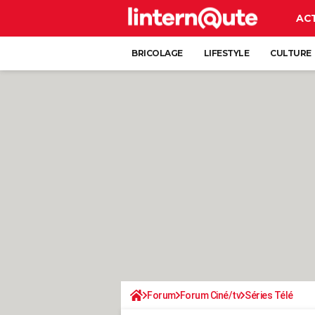
AC
BRICOLAGE
LIFESTYLE
CULTURE
Forum
Forum Ciné/tv
Séries Télé