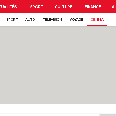
TUALITÉS
SPORT
CULTURE
FINANCE
A
SPORT
AUTO
TELEVISION
VOYAGE
CINEMA