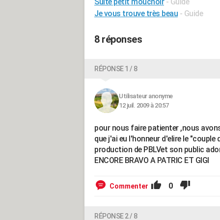
Suite petit mouchoir
- Guide
Je vous trouve très beau
- Guide
8 réponses
RÉPONSE 1 / 8
Utilisateur anonyme
12 juil. 2009 à 20:57
pour nous faire patienter ,nous avons 
que j'ai eu l'honneur d'elire le "coupl
production de PBLVet son public ado
ENCORE BRAVO A PATRIC ET GIGI
0
Commenter
RÉPONSE 2 / 8