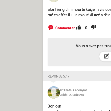
alor hier g di nimporte koi,je navis d
mé en effet il lui a avoué kil avé aidé 
0
Commenter
Vous n’avez pas tro
RÉPONSE 5 / 7
Utilisateur anonyme
3 déc. 2008 à 09:51
Bonjour