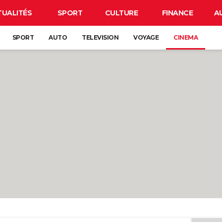
TUALITÉS
SPORT
CULTURE
FINANCE
A
SPORT
AUTO
TELEVISION
VOYAGE
CINEMA