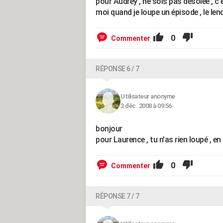
pour Audrey , ne sois pas désolée , c'
moi quand je loupe un épisode , le le
0
Commenter
RÉPONSE 6 / 7
Utilisateur anonyme
3 déc. 2008 à 09:56
bonjour
pour Laurence , tu n'as rien loupé , e
0
Commenter
RÉPONSE 7 / 7