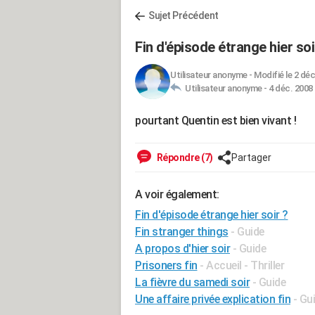
Sujet Précédent
Fin d'épisode étrange hier soi
Utilisateur anonyme
-
Modifié le 2 déc
Utilisateur anonyme -
4 déc. 2008 
pourtant Quentin est bien vivant !
Répondre (7)
Partager
A voir également:
Fin d'épisode étrange hier soir ?
Fin stranger things
- Guide
A propos d'hier soir
- Guide
Prisoners fin
- Accueil - Thriller
La fièvre du samedi soir
- Guide
Une affaire privée explication fin
- Gu