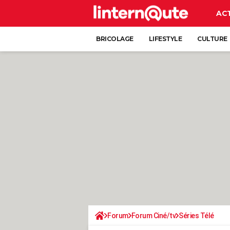
AC
BRICOLAGE
LIFESTYLE
CULTURE
Forum
Forum Ciné/tv
Séries Télé