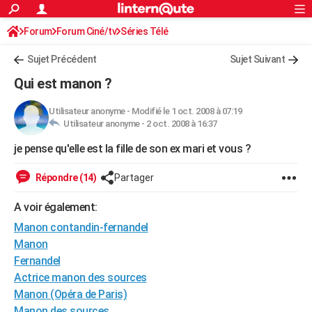
ACTUALITÉS
Forum
Forum Ciné/tv
Séries Télé
Connexion
S'inscrire
Rechercher
Société
Education
Villes
Politique
Faits Divers
Monde
+
SPORT
Sujet Précédent
Sujet Suivant
Football
Cyclisme
Forum
Coupe du monde 2026
Tennis
Rugby
CULTURE
Qui est manon ?
TNT
Cinéma
Musique
Programme TV
Streaming
Sorties cinéma
+
FINANCE
Utilisateur anonyme
-
Modifié le 1 oct. 2008 à 07:19
Utilisateur anonyme -
2 oct. 2008 à 16:37
Impôts
Immobilier
Banque
Crédit
Retraite
Epargne
Risques naturels par ville
Assurance
AUTO
je pense qu'elle est la fille de son ex mari et vous ?
Réserver un essai
Berlines
Forum auto
Essais
Citadines
SUV
+
HIGH-TECH
Répondre (14)
Partager
Meilleur smartphone
Ordinateurs
Guide high-tech
Mobiles
Internet
Jeux vidéo
+
BRICOLAGE
A voir également:
Aménagement intérieur
Cuisine
Jardinage
+
Forum
Extérieur
Salle de bains
Rangement
WEEK-END
Manon contandin-fernandel
Escapades
Expositions
Week-end nature
Guides de France
Patrimoine
Musées
+
Manon
LIFESTYLE
Fernandel
Bien-être
Mode
+
Art de vivre
Loisirs
Modes de vie
SANTE
Actrice manon des sources
Manon (Opéra de Paris)
Guide de la santé
Médicaments
+
Alimentation
Maladies
Sommeil
VOYAGE
Manon des sources