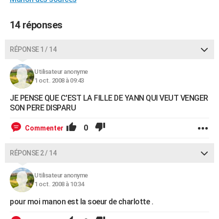
City break
Voyage de noces
Climat
Destinations
Voyage nature
Forum
+
PHOTO
14 réponses
GUIDES D'ACHAT
RÉPONSE 1 / 14
BONS PLANS
CARTE DE VOEUX
Utilisateur anonyme
1 oct. 2008 à 09:43
Carte Bonne année
Carte Pâques
Carte de Noël
Carte Saint-Valentin
Carte d'anniversaire
DICTIONNAIRE
JE PENSE QUE C'EST LA FILLE DE YANN QUI VEUT VENGER
SON PERE DISPARU
Biographies
Expressions
Dictionnaire
Citations
Proverbes
PROGRAMME TV
0
Commenter
COPAINS D'AVANT
Se connecter
Collèges
Universités
Service militaire
S'inscrire
Lycées
Primaires
Entreprises
Avis de recherche
AVIS DE DÉCÈS
RÉPONSE 2 / 14
FORUM
Utilisateur anonyme
1 oct. 2008 à 10:34
Lifestyle
Sport
Television
Cinema
Bricolage
Culture
Auto
Voyage
pour moi manon est la soeur de charlotte .