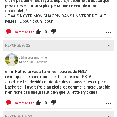
dit ne pas aimer les fayots depuis je deprime,qu'est ce que
je vais devenir moi si plus personne ne veut de mon
cassoulet ,?
JE VAIS NOYER MON CHAGRIN DANS UN VERRE DE LAIT
MENTHE bouh bouh ! bouh!
0
Commenter
RÉPONSE 9 / 22
Utilisateur anonyme
14 oct. 2009 à 22:12
enfin Patric tu vas attirer les foudres de PBLV
remarque que sans nous c'est pipi de chat PBLV
Juliette elle a decidé de tricoter des chaussettes au pere
Lachaise ,,il avait froid au pieds ,et comme la mere Latable
n'en fiche pas une ,il faut bien que Juliette s'y colle !
0
Commenter
RÉPONSE 10 / 22