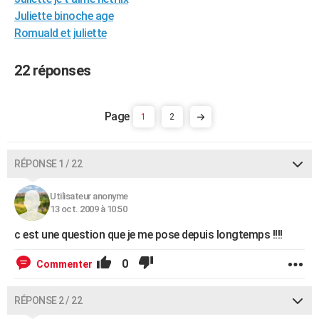
City break
Voyage de noces
Climat
Destinations
Voyage nature
Forum
+
Juliette binoche age
PHOTO
Romuald et juliette
GUIDES D'ACHAT
22 réponses
BONS PLANS
CARTE DE VOEUX
1
2
Carte Bonne année
Carte Pâques
Carte de Noël
Carte Saint-Valentin
Carte d'anniversaire
DICTIONNAIRE
Biographies
Expressions
Dictionnaire
Citations
Proverbes
PROGRAMME TV
RÉPONSE 1 / 22
COPAINS D'AVANT
Utilisateur anonyme
13 oct. 2009 à 10:50
Se connecter
Collèges
Universités
Service militaire
S'inscrire
Lycées
Primaires
Entreprises
Avis de recherche
AVIS DE DÉCÈS
c est une question que je me pose depuis longtemps !!!!
FORUM
0
Commenter
Lifestyle
Sport
Television
Cinema
Bricolage
Culture
Auto
Voyage
RÉPONSE 2 / 22