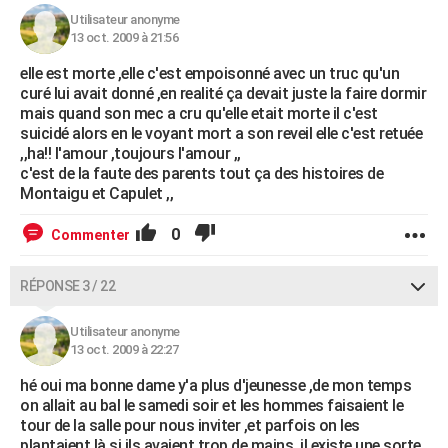
Utilisateur anonyme
13 oct. 2009 à 21:56
elle est morte ,elle c'est empoisonné avec un truc qu'un
curé lui avait donné ,en realité ça devait juste la faire dormir
mais quand son mec a cru qu'elle etait morte il c'est
suicidé alors en le voyant mort a son reveil elle c'est retuée
,,ha!! l'amour ,toujours l'amour ,,
c'est de la faute des parents tout ça des histoires de
Montaigu et Capulet ,,
0
Commenter
RÉPONSE 3 / 22
Utilisateur anonyme
13 oct. 2009 à 22:27
hé oui ma bonne dame y'a plus d'jeunesse ,de mon temps
on allait au bal le samedi soir et les hommes faisaient le
tour de la salle pour nous inviter ,et parfois on les
plantaient là si ils avaient trop de mains ,il existe une sorte