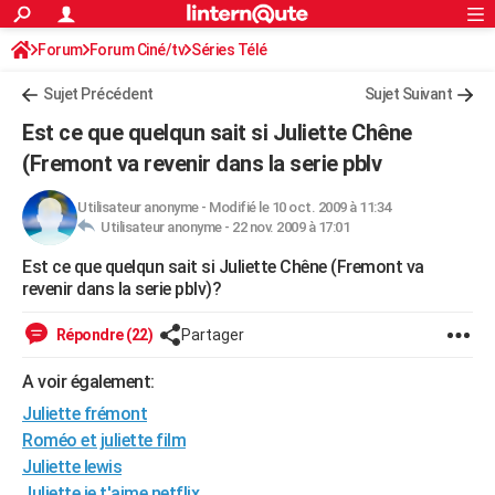
ACTUALITÉS
Forum
Forum Ciné/tv
Séries Télé
Connexion
S'inscrire
Rechercher
Société
Education
Villes
Politique
Faits Divers
Monde
+
SPORT
Sujet Précédent
Sujet Suivant
Football
Cyclisme
Forum
Coupe du monde 2026
Tennis
Rugby
CULTURE
Est ce que quelqun sait si Juliette Chêne
TNT
Cinéma
Musique
Programme TV
Streaming
Sorties cinéma
+
(Fremont va revenir dans la serie pblv
FINANCE
Impôts
Immobilier
Banque
Crédit
Retraite
Epargne
Risques naturels par ville
Assurance
AUTO
Utilisateur anonyme
-
Modifié le 10 oct. 2009 à 11:34
Utilisateur anonyme -
22 nov. 2009 à 17:01
Réserver un essai
Berlines
Forum auto
Essais
Citadines
SUV
+
HIGH-TECH
Est ce que quelqun sait si Juliette Chêne (Fremont va
revenir dans la serie pblv)?
Meilleur smartphone
Ordinateurs
Guide high-tech
Mobiles
Internet
Jeux vidéo
+
BRICOLAGE
Répondre (22)
Partager
Aménagement intérieur
Cuisine
Jardinage
+
Forum
Extérieur
Salle de bains
Rangement
WEEK-END
A voir également:
Escapades
Expositions
Week-end nature
Guides de France
Patrimoine
Musées
+
LIFESTYLE
Juliette frémont
Bien-être
Mode
+
Art de vivre
Loisirs
Modes de vie
SANTE
Roméo et juliette film
Juliette lewis
Guide de la santé
Médicaments
+
Alimentation
Maladies
Sommeil
VOYAGE
Juliette je t'aime netflix