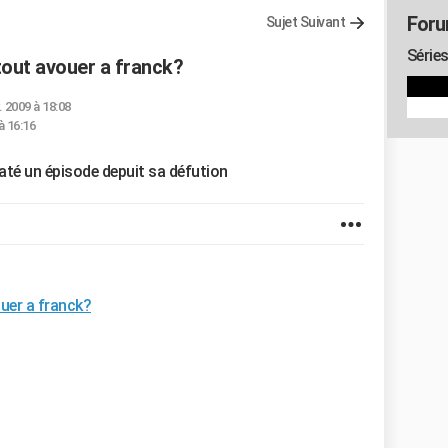
Foru
Sujet Suivant
Séries
tout avouer a franck?
. 2009 à 18:08
à 16:16
s raté un épisode depuit sa défution
uer a franck?