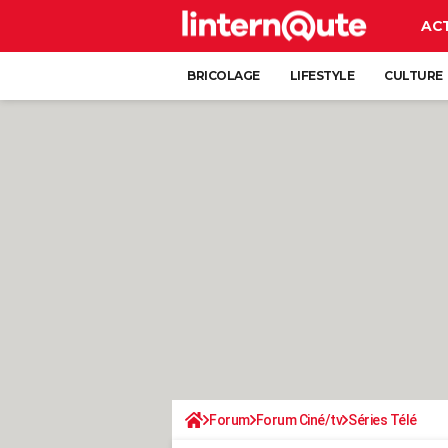
AC
BRICOLAGE
LIFESTYLE
CULTURE
Forum
Forum Ciné/tv
Séries Télé