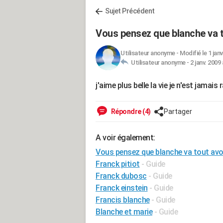
Sujet Précédent
Vous pensez que blanche va 
Utilisateur anonyme
-
Modifié le 1 janv
Utilisateur anonyme -
2 janv. 2009 
j'aime plus belle la vie je n'est jamai
Répondre (4)
Partager
A voir également:
Vous pensez que blanche va tout avo
Franck pitiot
- Guide
Franck dubosc
- Guide
Franck einstein
- Guide
Francis blanche
- Guide
Blanche et marie
- Guide