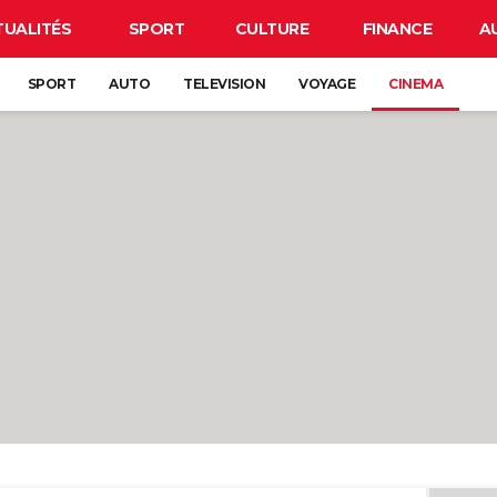
TUALITÉS
SPORT
CULTURE
FINANCE
A
SPORT
AUTO
TELEVISION
VOYAGE
CINEMA