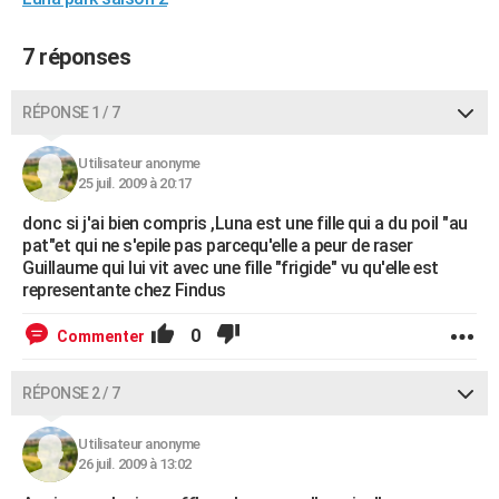
City break
Voyage de noces
Climat
Destinations
Voyage nature
Forum
+
PHOTO
7 réponses
GUIDES D'ACHAT
RÉPONSE 1 / 7
BONS PLANS
CARTE DE VOEUX
Utilisateur anonyme
25 juil. 2009 à 20:17
Carte Bonne année
Carte Pâques
Carte de Noël
Carte Saint-Valentin
Carte d'anniversaire
DICTIONNAIRE
donc si j'ai bien compris ,Luna est une fille qui a du poil "au
pat"et qui ne s'epile pas parcequ'elle a peur de raser
Biographies
Expressions
Dictionnaire
Citations
Proverbes
PROGRAMME TV
Guillaume qui lui vit avec une fille "frigide" vu qu'elle est
representante chez Findus
COPAINS D'AVANT
0
Commenter
Se connecter
Collèges
Universités
Service militaire
S'inscrire
Lycées
Primaires
Entreprises
Avis de recherche
AVIS DE DÉCÈS
FORUM
RÉPONSE 2 / 7
Lifestyle
Sport
Television
Cinema
Bricolage
Culture
Auto
Voyage
Utilisateur anonyme
26 juil. 2009 à 13:02