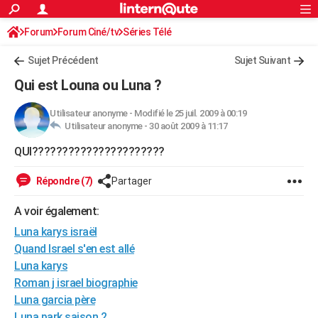
ACTUALITÉS
Forum
Forum Ciné/tv
Séries Télé
Connexion
S'inscrire
Rechercher
Société
Education
Villes
Politique
Faits Divers
Monde
+
SPORT
Sujet Précédent
Sujet Suivant
Football
Cyclisme
Forum
Coupe du monde 2026
Tennis
Rugby
CULTURE
Qui est Louna ou Luna ?
TNT
Cinéma
Musique
Programme TV
Streaming
Sorties cinéma
+
FINANCE
Utilisateur anonyme
-
Modifié le 25 juil. 2009 à 00:19
Utilisateur anonyme -
30 août 2009 à 11:17
Impôts
Immobilier
Banque
Crédit
Retraite
Epargne
Risques naturels par ville
Assurance
AUTO
QUI??????????????????????
Réserver un essai
Berlines
Forum auto
Essais
Citadines
SUV
+
HIGH-TECH
Répondre (7)
Partager
Meilleur smartphone
Ordinateurs
Guide high-tech
Mobiles
Internet
Jeux vidéo
+
BRICOLAGE
A voir également:
Aménagement intérieur
Cuisine
Jardinage
+
Forum
Extérieur
Salle de bains
Rangement
WEEK-END
Luna karys israël
Escapades
Expositions
Week-end nature
Guides de France
Patrimoine
Musées
+
Quand Israel s'en est allé
LIFESTYLE
Luna karys
Bien-être
Mode
+
Art de vivre
Loisirs
Modes de vie
SANTE
Roman j israel biographie
Luna garcia père
Guide de la santé
Médicaments
+
Alimentation
Maladies
Sommeil
VOYAGE
Luna park saison 2