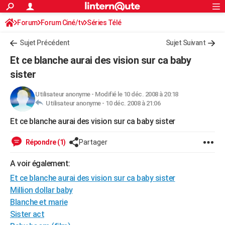
ACTUALITÉS
Forum
Forum Ciné/tv
Séries Télé
Connexion
S'inscrire
Rechercher
Société
Education
Villes
Politique
Faits Divers
Monde
+
SPORT
Sujet Précédent
Sujet Suivant
Football
Cyclisme
Forum
Coupe du monde 2026
Tennis
Rugby
CULTURE
Et ce blanche aurai des vision sur ca baby
TNT
Cinéma
Musique
Programme TV
Streaming
Sorties cinéma
+
sister
FINANCE
Impôts
Immobilier
Banque
Crédit
Retraite
Epargne
Risques naturels par ville
Assurance
AUTO
Utilisateur anonyme
-
Modifié le 10 déc. 2008 à 20:18
Utilisateur anonyme -
10 déc. 2008 à 21:06
Réserver un essai
Berlines
Forum auto
Essais
Citadines
SUV
+
HIGH-TECH
Et ce blanche aurai des vision sur ca baby sister
Meilleur smartphone
Ordinateurs
Guide high-tech
Mobiles
Internet
Jeux vidéo
+
BRICOLAGE
Répondre (1)
Partager
Aménagement intérieur
Cuisine
Jardinage
+
Forum
Extérieur
Salle de bains
Rangement
WEEK-END
A voir également:
Escapades
Expositions
Week-end nature
Guides de France
Patrimoine
Musées
+
LIFESTYLE
Et ce blanche aurai des vision sur ca baby sister
Million dollar baby
Bien-être
Mode
+
Art de vivre
Loisirs
Modes de vie
SANTE
Blanche et marie
Sister act
Guide de la santé
Médicaments
+
Alimentation
Maladies
Sommeil
VOYAGE