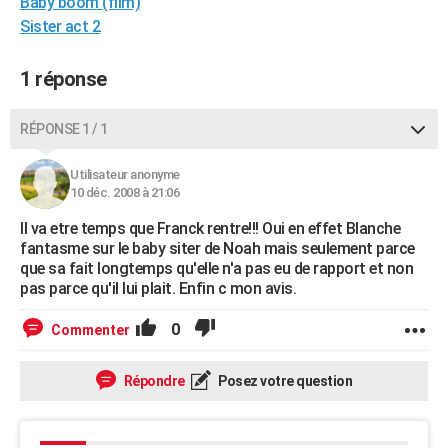
Baby boom (film)
City break
Voyage de noces
Climat
Destinations
Voyage nature
Forum
+
PHOTO
Sister act 2
GUIDES D'ACHAT
1 réponse
BONS PLANS
RÉPONSE 1 / 1
CARTE DE VOEUX
Utilisateur anonyme
Carte Bonne année
Carte Pâques
Carte de Noël
Carte Saint-Valentin
Carte d'anniversaire
DICTIONNAIRE
10 déc. 2008 à 21:06
Biographies
Expressions
Dictionnaire
Citations
Proverbes
PROGRAMME TV
Il va etre temps que Franck rentre!!! Oui en effet Blanche
fantasme sur le baby siter de Noah mais seulement parce
COPAINS D'AVANT
que sa fait longtemps qu'elle n'a pas eu de rapport et non
pas parce qu'il lui plait. Enfin c mon avis.
Se connecter
Collèges
Universités
Service militaire
S'inscrire
Lycées
Primaires
Entreprises
Avis de recherche
AVIS DE DÉCÈS
0
Commenter
FORUM
Répondre
Posez votre question
Lifestyle
Sport
Television
Cinema
Bricolage
Culture
Auto
Voyage