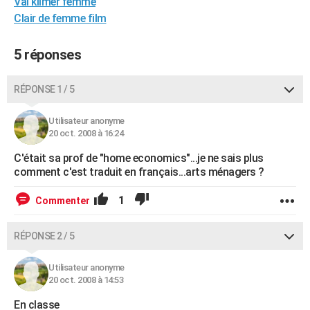
Val kilmer femme
City break
Voyage de noces
Climat
Destinations
Voyage nature
Forum
+
PHOTO
Clair de femme film
GUIDES D'ACHAT
5 réponses
BONS PLANS
RÉPONSE 1 / 5
CARTE DE VOEUX
Utilisateur anonyme
Carte Bonne année
Carte Pâques
Carte de Noël
Carte Saint-Valentin
Carte d'anniversaire
DICTIONNAIRE
20 oct. 2008 à 16:24
Biographies
Expressions
Dictionnaire
Citations
Proverbes
PROGRAMME TV
C'était sa prof de "home economics"...je ne sais plus
comment c'est traduit en français...arts ménagers ?
COPAINS D'AVANT
1
Commenter
Se connecter
Collèges
Universités
Service militaire
S'inscrire
Lycées
Primaires
Entreprises
Avis de recherche
AVIS DE DÉCÈS
RÉPONSE 2 / 5
FORUM
Lifestyle
Sport
Television
Cinema
Bricolage
Culture
Auto
Voyage
Utilisateur anonyme
20 oct. 2008 à 14:53
En classe