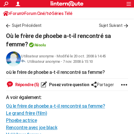
ACTUALITÉS
Forum
Forum Ciné/tv
Séries Télé
Connexion
S'inscrire
Rechercher
Société
Education
Villes
Politique
Faits Divers
Monde
+
SPORT
Sujet Précédent
Sujet Suivant
Football
Cyclisme
Forum
Coupe du monde 2026
Tennis
Rugby
CULTURE
Où le frère de phoebe a-t-il rencontré sa
TNT
Cinéma
Musique
Programme TV
Streaming
Sorties cinéma
+
femme?
FINANCE
Résolu
Impôts
Immobilier
Banque
Crédit
Retraite
Epargne
Risques naturels par ville
Assurance
AUTO
Utilisateur anonyme
-
Modifié le 20 oct. 2008 à 14:45
Utilisateur anonyme -
7 nov. 2008 à 15:10
Réserver un essai
Berlines
Forum auto
Essais
Citadines
SUV
+
HIGH-TECH
où le frère de phoebe a-t-il rencontré sa femme?
Meilleur smartphone
Ordinateurs
Guide high-tech
Mobiles
Internet
Jeux vidéo
+
BRICOLAGE
Répondre (5)
Posez votre question
Partager
Aménagement intérieur
Cuisine
Jardinage
+
Forum
Extérieur
Salle de bains
Rangement
WEEK-END
A voir également:
Escapades
Expositions
Week-end nature
Guides de France
Patrimoine
Musées
+
LIFESTYLE
Où le frère de phoebe a-t-il rencontré sa femme?
Le grand frère (film)
Bien-être
Mode
+
Art de vivre
Loisirs
Modes de vie
SANTE
Phoebe actrice
Rencontre avec joe black
Guide de la santé
Médicaments
+
Alimentation
Maladies
Sommeil
VOYAGE