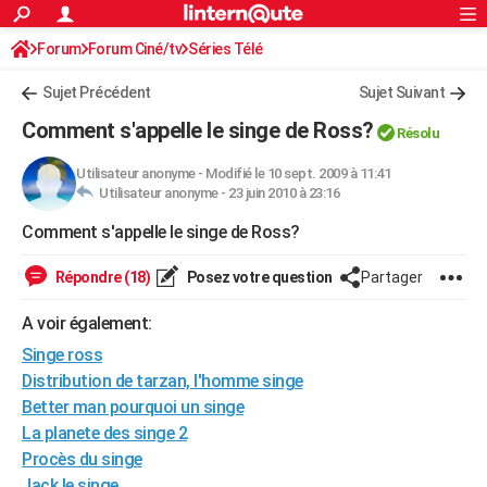
ACTUALITÉS
Forum
Forum Ciné/tv
Séries Télé
Connexion
S'inscrire
Rechercher
Société
Education
Villes
Politique
Faits Divers
Monde
+
SPORT
Sujet Précédent
Sujet Suivant
Football
Cyclisme
Forum
Coupe du monde 2026
Tennis
Rugby
CULTURE
Comment s'appelle le singe de Ross?
Résolu
TNT
Cinéma
Musique
Programme TV
Streaming
Sorties cinéma
+
FINANCE
Utilisateur anonyme
-
Modifié le 10 sept. 2009 à 11:41
Utilisateur anonyme -
23 juin 2010 à 23:16
Impôts
Immobilier
Banque
Crédit
Retraite
Epargne
Risques naturels par ville
Assurance
AUTO
Comment s'appelle le singe de Ross?
Réserver un essai
Berlines
Forum auto
Essais
Citadines
SUV
+
HIGH-TECH
Répondre (18)
Posez votre question
Partager
Meilleur smartphone
Ordinateurs
Guide high-tech
Mobiles
Internet
Jeux vidéo
+
BRICOLAGE
A voir également:
Aménagement intérieur
Cuisine
Jardinage
+
Forum
Extérieur
Salle de bains
Rangement
WEEK-END
Singe ross
Escapades
Expositions
Week-end nature
Guides de France
Patrimoine
Musées
+
Distribution de tarzan, l'homme singe
LIFESTYLE
Better man pourquoi un singe
Bien-être
Mode
+
Art de vivre
Loisirs
Modes de vie
SANTE
La planete des singe 2
Procès du singe
Guide de la santé
Médicaments
+
Alimentation
Maladies
Sommeil
VOYAGE
Jack le singe