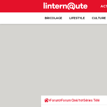
AC
BRICOLAGE
LIFESTYLE
CULTURE
Forum
Forum Ciné/tv
Séries Télé