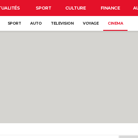
TUALITÉS
SPORT
CULTURE
FINANCE
A
SPORT
AUTO
TELEVISION
VOYAGE
CINEMA