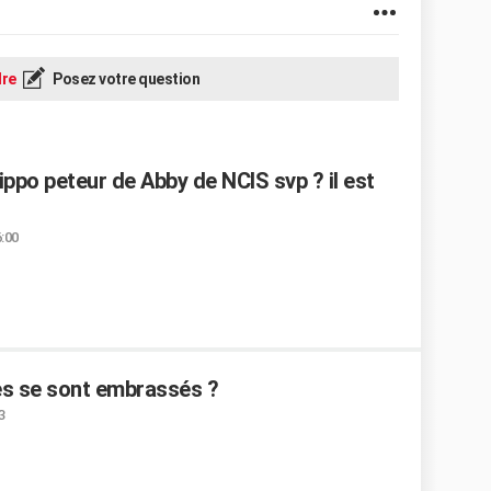
re
Posez votre question
hippo peteur de Abby de NCIS svp ? il est
6:00
es se sont embrassés ?
3