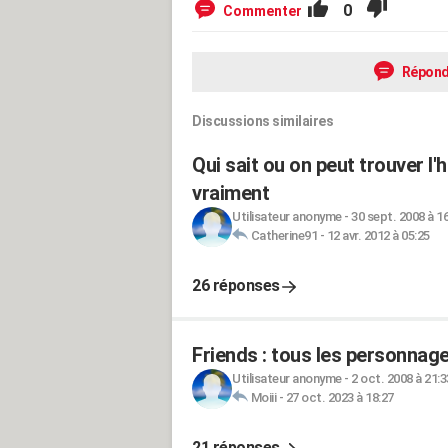
0
Commenter
Répond
Discussions similaires
Qui sait ou on peut trouver l'
vraiment
Utilisateur anonyme
-
30 sept. 2008 à 1
Catherine91
-
12 avr. 2012 à 05:25
26 réponses
Friends : tous les personnag
Utilisateur anonyme
-
2 oct. 2008 à 21:3
Moiii
-
27 oct. 2023 à 18:27
21 réponses