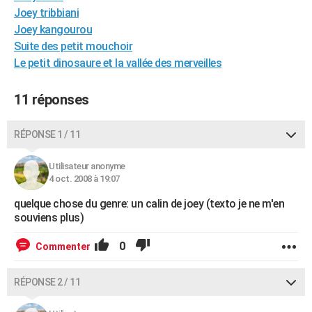
Joey tribbiani
City break
Voyage de noces
Climat
Destinations
Voyage nature
Forum
+
PHOTO
Joey kangourou
GUIDES D'ACHAT
Suite des petit mouchoir
Le petit dinosaure et la vallée des merveilles
BONS PLANS
11 réponses
CARTE DE VOEUX
Carte Bonne année
Carte Pâques
Carte de Noël
Carte Saint-Valentin
Carte d'anniversaire
DICTIONNAIRE
RÉPONSE 1 / 11
Biographies
Expressions
Dictionnaire
Citations
Proverbes
PROGRAMME TV
Utilisateur anonyme
4 oct. 2008 à 19:07
COPAINS D'AVANT
quelque chose du genre: un calin de joey (texto je ne m'en
Se connecter
Collèges
Universités
Service militaire
S'inscrire
Lycées
Primaires
Entreprises
Avis de recherche
AVIS DE DÉCÈS
souviens plus)
FORUM
0
Commenter
Lifestyle
Sport
Television
Cinema
Bricolage
Culture
Auto
Voyage
RÉPONSE 2 / 11