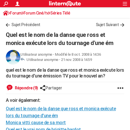
ACTUALITÉS
Forum
Forum Ciné/tv
Séries Télé
Connexion
S'inscrire
Rechercher
Société
Education
Villes
Politique
Faits Divers
Monde
+
SPORT
Sujet Précédent
Sujet Suivant
Football
Cyclisme
Forum
Coupe du monde 2026
Tennis
Rugby
CULTURE
Quel est le nom de la danse que ross et
TNT
Cinéma
Musique
Programme TV
Streaming
Sorties cinéma
+
monica exécute lors du tournage d'une ém
FINANCE
Impôts
Immobilier
Banque
Crédit
Retraite
Epargne
Risques naturels par ville
Assurance
AUTO
Utilisateur anonyme
-
Modifié le 8 oct. 2008 à 14:36
Utilisateur anonyme -
21 nov. 2008 à 14:59
Réserver un essai
Berlines
Forum auto
Essais
Citadines
SUV
+
HIGH-TECH
quel est le nom de la danse que ross et monica exécute lors
du tournage d'une émission TV pour le nouvel an?
Meilleur smartphone
Ordinateurs
Guide high-tech
Mobiles
Internet
Jeux vidéo
+
BRICOLAGE
Répondre (9)
Partager
Aménagement intérieur
Cuisine
Jardinage
+
Forum
Extérieur
Salle de bains
Rangement
WEEK-END
A voir également:
Escapades
Expositions
Week-end nature
Guides de France
Patrimoine
Musées
+
LIFESTYLE
Quel est le nom de la danse que ross et monica exécute
Bien-être
Mode
+
Art de vivre
Loisirs
Modes de vie
SANTE
lors du tournage d'une ém
Monica vitti cause de sa mort
Guide de la santé
Médicaments
+
Alimentation
Maladies
Sommeil
VOYAGE
Quel est le vrai nom de brigitte bardot