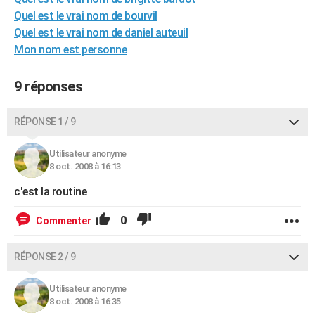
City break
Voyage de noces
Climat
Destinations
Voyage nature
Forum
+
Quel est le vrai nom de bourvil
PHOTO
Quel est le vrai nom de daniel auteuil
GUIDES D'ACHAT
Mon nom est personne
BONS PLANS
9 réponses
CARTE DE VOEUX
RÉPONSE 1 / 9
Carte Bonne année
Carte Pâques
Carte de Noël
Carte Saint-Valentin
Carte d'anniversaire
DICTIONNAIRE
Utilisateur anonyme
Biographies
Expressions
Dictionnaire
Citations
Proverbes
PROGRAMME TV
8 oct. 2008 à 16:13
COPAINS D'AVANT
c'est la routine
Se connecter
Collèges
Universités
Service militaire
S'inscrire
Lycées
Primaires
Entreprises
Avis de recherche
AVIS DE DÉCÈS
0
Commenter
FORUM
RÉPONSE 2 / 9
Lifestyle
Sport
Television
Cinema
Bricolage
Culture
Auto
Voyage
Utilisateur anonyme
8 oct. 2008 à 16:35