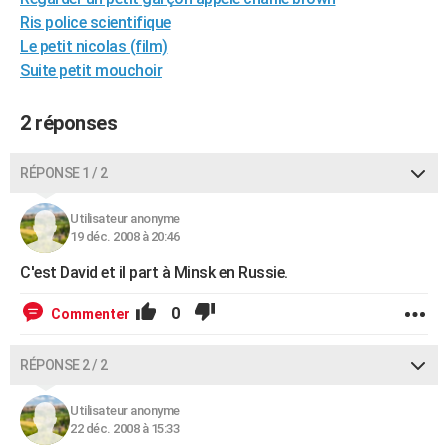
City break
Voyage de noces
Climat
Destinations
Voyage nature
Forum
+
Ris police scientifique
PHOTO
Le petit nicolas (film)
GUIDES D'ACHAT
Suite petit mouchoir
BONS PLANS
2 réponses
CARTE DE VOEUX
RÉPONSE 1 / 2
Carte Bonne année
Carte Pâques
Carte de Noël
Carte Saint-Valentin
Carte d'anniversaire
DICTIONNAIRE
Utilisateur anonyme
Biographies
Expressions
Dictionnaire
Citations
Proverbes
PROGRAMME TV
19 déc. 2008 à 20:46
COPAINS D'AVANT
C'est David et il part à Minsk en Russie.
Se connecter
Collèges
Universités
Service militaire
S'inscrire
Lycées
Primaires
Entreprises
Avis de recherche
AVIS DE DÉCÈS
0
Commenter
FORUM
RÉPONSE 2 / 2
Lifestyle
Sport
Television
Cinema
Bricolage
Culture
Auto
Voyage
Utilisateur anonyme
22 déc. 2008 à 15:33