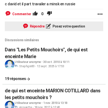
c david et il part travailer a minsk en russie
0
Commenter
Répondre
Posez votre question
Discussions similaires
Dans "Les Petits Mouchoirs", de qui est
enceinte Marie
Utilisateur anonyme
-
30 oct. 2010 à 10:11
Stephgni83
-
12 sept. 2025 à 17:53
19 réponses
de qui est enceinte MARION COTILLARD dans
les petits mouchoirs ?
Utilisateur anonyme
-
1 nov. 2010 à 13:18
vicouette
-
18 nov. 2017 à 12:40