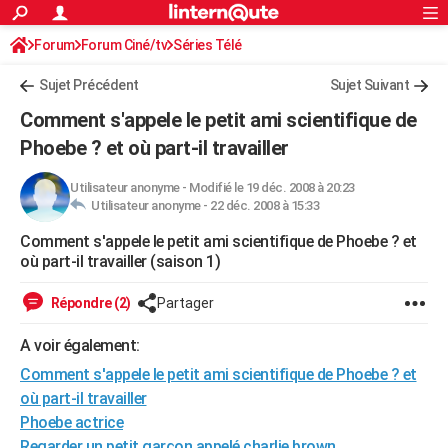
ACTUALITÉS
Forum
Forum Ciné/tv
Séries Télé
Connexion
S'inscrire
Rechercher
Société
Education
Villes
Politique
Faits Divers
Monde
+
SPORT
Sujet Précédent
Sujet Suivant
Football
Cyclisme
Forum
Coupe du monde 2026
Tennis
Rugby
CULTURE
Comment s'appele le petit ami scientifique de
TNT
Cinéma
Musique
Programme TV
Streaming
Sorties cinéma
+
Phoebe ? et où part-il travailler
FINANCE
Impôts
Immobilier
Banque
Crédit
Retraite
Epargne
Risques naturels par ville
Assurance
AUTO
Utilisateur anonyme
-
Modifié le 19 déc. 2008 à 20:23
Utilisateur anonyme -
22 déc. 2008 à 15:33
Réserver un essai
Berlines
Forum auto
Essais
Citadines
SUV
+
HIGH-TECH
Comment s'appele le petit ami scientifique de Phoebe ? et
où part-il travailler (saison 1)
Meilleur smartphone
Ordinateurs
Guide high-tech
Mobiles
Internet
Jeux vidéo
+
BRICOLAGE
Répondre (2)
Partager
Aménagement intérieur
Cuisine
Jardinage
+
Forum
Extérieur
Salle de bains
Rangement
WEEK-END
A voir également:
Escapades
Expositions
Week-end nature
Guides de France
Patrimoine
Musées
+
LIFESTYLE
Comment s'appele le petit ami scientifique de Phoebe ? et
Bien-être
Mode
+
Art de vivre
Loisirs
Modes de vie
SANTE
où part-il travailler
Phoebe actrice
Guide de la santé
Médicaments
+
Alimentation
Maladies
Sommeil
VOYAGE
Regarder un petit garçon appelé charlie brown