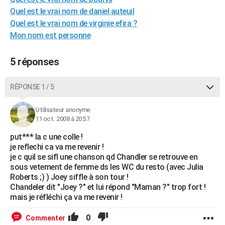
City break
Voyage de noces
Climat
Destinations
Voyage nature
Forum
+
Quel est le vrai nom de daniel auteuil
PHOTO
Quel est le vrai nom de virginie efira ?
GUIDES D'ACHAT
Mon nom est personne
BONS PLANS
5 réponses
CARTE DE VOEUX
RÉPONSE 1 / 5
Carte Bonne année
Carte Pâques
Carte de Noël
Carte Saint-Valentin
Carte d'anniversaire
DICTIONNAIRE
Utilisateur anonyme
Biographies
Expressions
Dictionnaire
Citations
Proverbes
PROGRAMME TV
11 oct. 2008 à 20:57
COPAINS D'AVANT
put*** la c une colle !
je reflechi ca va me revenir !
Se connecter
Collèges
Universités
Service militaire
S'inscrire
Lycées
Primaires
Entreprises
Avis de recherche
AVIS DE DÉCÈS
je c quil se sifl une chanson qd Chandler se retrouve en
sous vetement de femme ds les WC du resto (avec Julia
FORUM
Roberts ;) ) Joey siffle à son tour !
Chandeler dit "Joey ?" et lui répond "Maman ?" trop fort !
Lifestyle
Sport
Television
Cinema
Bricolage
Culture
Auto
Voyage
mais je réfléchi ça va me revenir !
0
Commenter