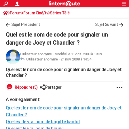
ACTUALITÉS
Forum
Forum Ciné/tv
Séries Télé
Connexion
S'inscrire
Rechercher
Société
Education
Villes
Politique
Faits Divers
Monde
+
SPORT
Sujet Précédent
Sujet Suivant
Football
Cyclisme
Forum
Coupe du monde 2026
Tennis
Rugby
CULTURE
Quel est le nom de code pour signaler un
TNT
Cinéma
Musique
Programme TV
Streaming
Sorties cinéma
+
danger de Joey et Chandler ?
FINANCE
Impôts
Immobilier
Banque
Crédit
Retraite
Epargne
Risques naturels par ville
Assurance
AUTO
Utilisateur anonyme
-
Modifié le 11 oct. 2008 à 19:39
Utilisateur anonyme -
21 nov. 2008 à 14:54
Réserver un essai
Berlines
Forum auto
Essais
Citadines
SUV
+
HIGH-TECH
Quel est le nom de code pour signaler un danger de Joey et
Chandler ?
Meilleur smartphone
Ordinateurs
Guide high-tech
Mobiles
Internet
Jeux vidéo
+
BRICOLAGE
Répondre (5)
Partager
Aménagement intérieur
Cuisine
Jardinage
+
Forum
Extérieur
Salle de bains
Rangement
WEEK-END
A voir également:
Escapades
Expositions
Week-end nature
Guides de France
Patrimoine
Musées
+
LIFESTYLE
Quel est le nom de code pour signaler un danger de Joey et
Bien-être
Mode
+
Art de vivre
Loisirs
Modes de vie
SANTE
Chandler ?
Quel est le vrai nom de brigitte bardot
Guide de la santé
Médicaments
+
Alimentation
Maladies
Sommeil
VOYAGE
Quel est le vrai nom de bourvil