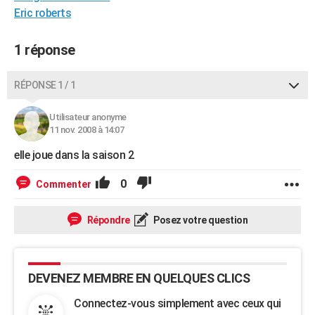
Eric roberts
City break
Voyage de noces
Climat
Destinations
Voyage nature
Forum
+
PHOTO
GUIDES D'ACHAT
1 réponse
BONS PLANS
RÉPONSE 1 / 1
CARTE DE VOEUX
Utilisateur anonyme
Carte Bonne année
Carte Pâques
Carte de Noël
Carte Saint-Valentin
Carte d'anniversaire
11 nov. 2008 à 14:07
DICTIONNAIRE
elle joue dans la saison 2
Biographies
Expressions
Dictionnaire
Citations
Proverbes
PROGRAMME TV
0
Commenter
COPAINS D'AVANT
Se connecter
Collèges
Universités
Service militaire
S'inscrire
Lycées
Primaires
Entreprises
Avis de recherche
AVIS DE DÉCÈS
Répondre
Posez votre question
FORUM
Lifestyle
Sport
Television
Cinema
Bricolage
Culture
Auto
Voyage
DEVENEZ MEMBRE EN QUELQUES CLICS
Connectez-vous simplement avec ceux qui