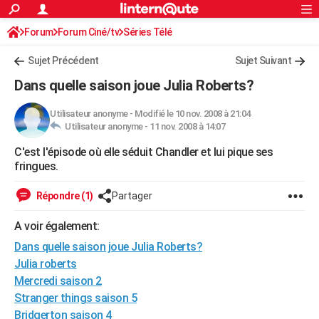
ACTUALITÉS
Forum
Forum Ciné/tv
Séries Télé
Connexion
S'inscrire
Rechercher
Société
Education
Villes
Politique
Faits Divers
Monde
+
SPORT
Sujet Précédent
Sujet Suivant
Football
Cyclisme
Forum
Coupe du monde 2026
Tennis
Rugby
CULTURE
Dans quelle saison joue Julia Roberts?
TNT
Cinéma
Musique
Programme TV
Streaming
Sorties cinéma
+
FINANCE
Utilisateur anonyme
-
Modifié le 10 nov. 2008 à 21:04
Utilisateur anonyme -
11 nov. 2008 à 14:07
Impôts
Immobilier
Banque
Crédit
Retraite
Epargne
Risques naturels par ville
Assurance
AUTO
C'est l'épisode où elle séduit Chandler et lui pique ses
Réserver un essai
Berlines
Forum auto
Essais
Citadines
SUV
+
HIGH-TECH
fringues.
Meilleur smartphone
Ordinateurs
Guide high-tech
Mobiles
Internet
Jeux vidéo
+
BRICOLAGE
Répondre (1)
Partager
Aménagement intérieur
Cuisine
Jardinage
+
Forum
Extérieur
Salle de bains
Rangement
WEEK-END
A voir également:
Escapades
Expositions
Week-end nature
Guides de France
Patrimoine
Musées
+
Dans quelle saison joue Julia Roberts?
LIFESTYLE
Julia roberts
Bien-être
Mode
+
Art de vivre
Loisirs
Modes de vie
SANTE
Mercredi saison 2
Stranger things saison 5
Guide de la santé
Médicaments
+
Alimentation
Maladies
Sommeil
VOYAGE
Bridgerton saison 4