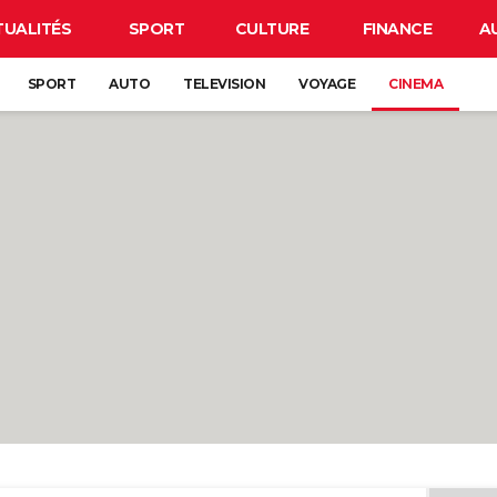
TUALITÉS
SPORT
CULTURE
FINANCE
A
SPORT
AUTO
TELEVISION
VOYAGE
CINEMA