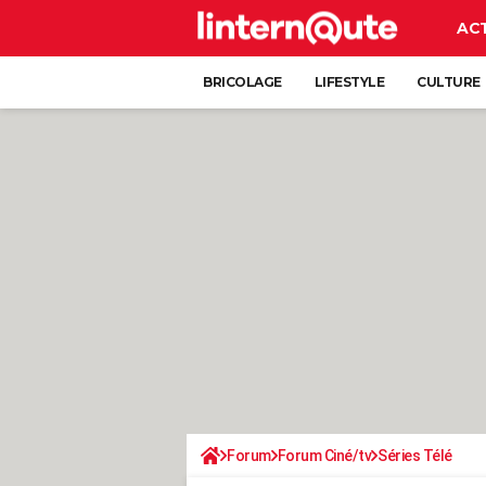
AC
BRICOLAGE
LIFESTYLE
CULTURE
Forum
Forum Ciné/tv
Séries Télé