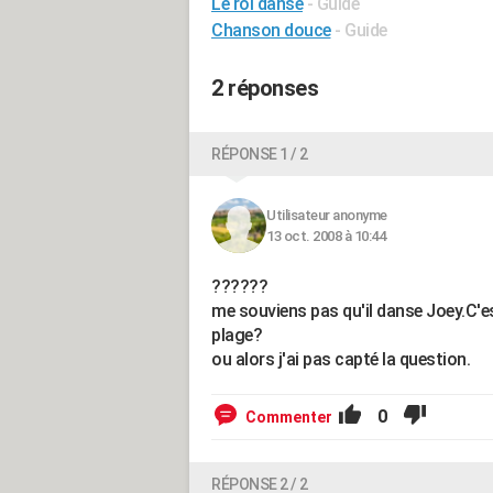
Le roi danse
- Guide
Chanson douce
- Guide
2 réponses
RÉPONSE 1 / 2
Utilisateur anonyme
13 oct. 2008 à 10:44
??????
me souviens pas qu'il danse Joey.C'est
plage?
ou alors j'ai pas capté la question.
0
Commenter
RÉPONSE 2 / 2