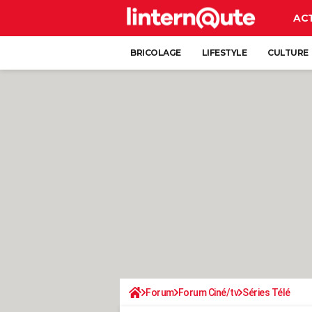
AC
BRICOLAGE
LIFESTYLE
CULTURE
Forum
Forum Ciné/tv
Séries Télé