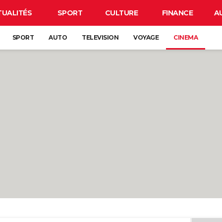
TUALITÉS
SPORT
CULTURE
FINANCE
A
SPORT
AUTO
TELEVISION
VOYAGE
CINEMA