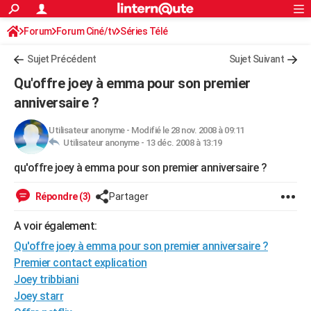
ACTUALITÉS
Forum
Forum Ciné/tv
Séries Télé
Connexion
S'inscrire
Rechercher
Société
Education
Villes
Politique
Faits Divers
Monde
+
SPORT
Sujet Précédent
Sujet Suivant
Football
Cyclisme
Forum
Coupe du monde 2026
Tennis
Rugby
CULTURE
Qu'offre joey à emma pour son premier
TNT
Cinéma
Musique
Programme TV
Streaming
Sorties cinéma
+
anniversaire ?
FINANCE
Impôts
Immobilier
Banque
Crédit
Retraite
Epargne
Risques naturels par ville
Assurance
AUTO
Utilisateur anonyme
-
Modifié le 28 nov. 2008 à 09:11
Utilisateur anonyme -
13 déc. 2008 à 13:19
Réserver un essai
Berlines
Forum auto
Essais
Citadines
SUV
+
HIGH-TECH
qu'offre joey à emma pour son premier anniversaire ?
Meilleur smartphone
Ordinateurs
Guide high-tech
Mobiles
Internet
Jeux vidéo
+
BRICOLAGE
Répondre (3)
Partager
Aménagement intérieur
Cuisine
Jardinage
+
Forum
Extérieur
Salle de bains
Rangement
WEEK-END
A voir également:
Escapades
Expositions
Week-end nature
Guides de France
Patrimoine
Musées
+
LIFESTYLE
Qu'offre joey à emma pour son premier anniversaire ?
Premier contact explication
Bien-être
Mode
+
Art de vivre
Loisirs
Modes de vie
SANTE
Joey tribbiani
Joey starr
Guide de la santé
Médicaments
+
Alimentation
Maladies
Sommeil
VOYAGE