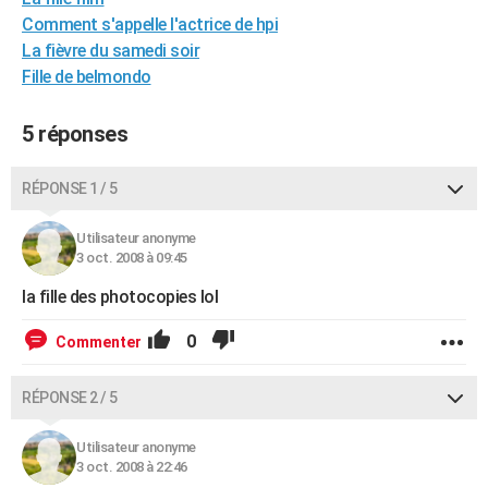
City break
Voyage de noces
Climat
Destinations
Voyage nature
Forum
+
Comment s'appelle l'actrice de hpi
PHOTO
La fièvre du samedi soir
GUIDES D'ACHAT
Fille de belmondo
BONS PLANS
5 réponses
CARTE DE VOEUX
RÉPONSE 1 / 5
Carte Bonne année
Carte Pâques
Carte de Noël
Carte Saint-Valentin
Carte d'anniversaire
DICTIONNAIRE
Utilisateur anonyme
Biographies
Expressions
Dictionnaire
Citations
Proverbes
PROGRAMME TV
3 oct. 2008 à 09:45
COPAINS D'AVANT
la fille des photocopies lol
Se connecter
Collèges
Universités
Service militaire
S'inscrire
Lycées
Primaires
Entreprises
Avis de recherche
AVIS DE DÉCÈS
0
Commenter
FORUM
RÉPONSE 2 / 5
Lifestyle
Sport
Television
Cinema
Bricolage
Culture
Auto
Voyage
Utilisateur anonyme
3 oct. 2008 à 22:46