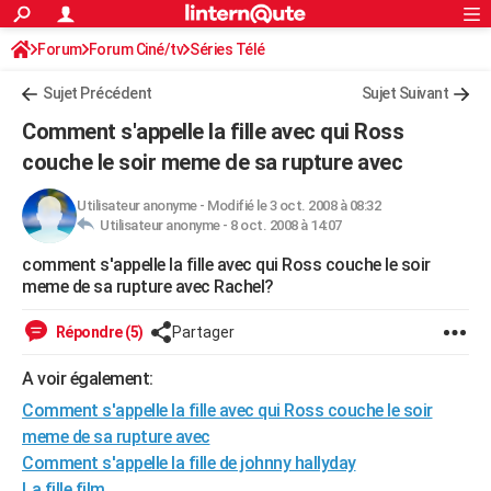
ACTUALITÉS
Forum
Forum Ciné/tv
Séries Télé
Connexion
S'inscrire
Rechercher
Société
Education
Villes
Politique
Faits Divers
Monde
+
SPORT
Sujet Précédent
Sujet Suivant
Football
Cyclisme
Forum
Coupe du monde 2026
Tennis
Rugby
CULTURE
Comment s'appelle la fille avec qui Ross
TNT
Cinéma
Musique
Programme TV
Streaming
Sorties cinéma
+
couche le soir meme de sa rupture avec
FINANCE
Impôts
Immobilier
Banque
Crédit
Retraite
Epargne
Risques naturels par ville
Assurance
AUTO
Utilisateur anonyme
-
Modifié le 3 oct. 2008 à 08:32
Utilisateur anonyme -
8 oct. 2008 à 14:07
Réserver un essai
Berlines
Forum auto
Essais
Citadines
SUV
+
HIGH-TECH
comment s'appelle la fille avec qui Ross couche le soir
meme de sa rupture avec Rachel?
Meilleur smartphone
Ordinateurs
Guide high-tech
Mobiles
Internet
Jeux vidéo
+
BRICOLAGE
Répondre (5)
Partager
Aménagement intérieur
Cuisine
Jardinage
+
Forum
Extérieur
Salle de bains
Rangement
WEEK-END
A voir également:
Escapades
Expositions
Week-end nature
Guides de France
Patrimoine
Musées
+
LIFESTYLE
Comment s'appelle la fille avec qui Ross couche le soir
Bien-être
Mode
+
Art de vivre
Loisirs
Modes de vie
SANTE
meme de sa rupture avec
Comment s'appelle la fille de johnny hallyday
Guide de la santé
Médicaments
+
Alimentation
Maladies
Sommeil
VOYAGE
La fille film