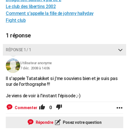
City break
Voyage de noces
Climat
Destinations
Voyage nature
Forum
+
Le club des libertins 2002
PHOTO
Comment s'appelle la fille de johnny hallyday
GUIDES D'ACHAT
Fight club
BONS PLANS
1 réponse
CARTE DE VOEUX
RÉPONSE 1 / 1
Carte Bonne année
Carte Pâques
Carte de Noël
Carte Saint-Valentin
Carte d'anniversaire
DICTIONNAIRE
Utilisateur anonyme
Biographies
Expressions
Dictionnaire
Citations
Proverbes
PROGRAMME TV
7 déc. 2008 à 14:06
COPAINS D'AVANT
Il s'appele Tatatakiket si j'me souviens bien et je suis pas
sur de l'orthographe !!!
Se connecter
Collèges
Universités
Service militaire
S'inscrire
Lycées
Primaires
Entreprises
Avis de recherche
AVIS DE DÉCÈS
Je viens de voir à l'instant l'épisode ;-)
FORUM
0
Commenter
Lifestyle
Sport
Television
Cinema
Bricolage
Culture
Auto
Voyage
Répondre
Posez votre question