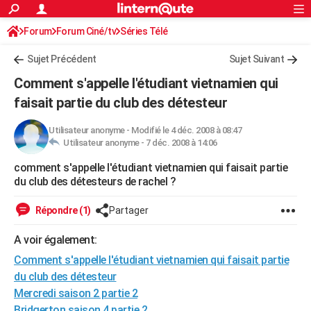
ACTUALITÉS
Forum
Forum Ciné/tv
Séries Télé
Connexion
S'inscrire
Rechercher
Société
Education
Villes
Politique
Faits Divers
Monde
+
SPORT
Sujet Précédent
Sujet Suivant
Football
Cyclisme
Forum
Coupe du monde 2026
Tennis
Rugby
CULTURE
Comment s'appelle l'étudiant vietnamien qui
TNT
Cinéma
Musique
Programme TV
Streaming
Sorties cinéma
+
faisait partie du club des détesteur
FINANCE
Impôts
Immobilier
Banque
Crédit
Retraite
Epargne
Risques naturels par ville
Assurance
AUTO
Utilisateur anonyme
-
Modifié le 4 déc. 2008 à 08:47
Utilisateur anonyme -
7 déc. 2008 à 14:06
Réserver un essai
Berlines
Forum auto
Essais
Citadines
SUV
+
HIGH-TECH
comment s'appelle l'étudiant vietnamien qui faisait partie
du club des détesteurs de rachel ?
Meilleur smartphone
Ordinateurs
Guide high-tech
Mobiles
Internet
Jeux vidéo
+
BRICOLAGE
Répondre (1)
Partager
Aménagement intérieur
Cuisine
Jardinage
+
Forum
Extérieur
Salle de bains
Rangement
WEEK-END
A voir également:
Escapades
Expositions
Week-end nature
Guides de France
Patrimoine
Musées
+
LIFESTYLE
Comment s'appelle l'étudiant vietnamien qui faisait partie
Bien-être
Mode
+
Art de vivre
Loisirs
Modes de vie
SANTE
du club des détesteur
Mercredi saison 2 partie 2
Guide de la santé
Médicaments
+
Alimentation
Maladies
Sommeil
VOYAGE
Bridgerton saison 4 partie 2