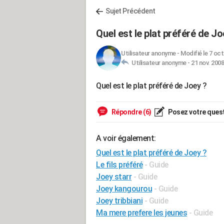
Sujet Précédent
Quel est le plat préféré de Jo
Utilisateur anonyme
-
Modifié le 7 oct
Utilisateur anonyme -
21 nov. 2008
Quel est le plat préféré de Joey ?
Répondre (6)
Posez votre ques
A voir également:
Quel est le plat préféré de Joey ?
Le fils préféré
- Guide
Joey starr
- Guide
Joey kangourou
- Guide
Joey tribbiani
- Guide
Ma mere prefere les jeunes
- Guide