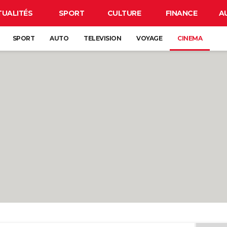
TUALITÉS
SPORT
CULTURE
FINANCE
A
SPORT
AUTO
TELEVISION
VOYAGE
CINEMA