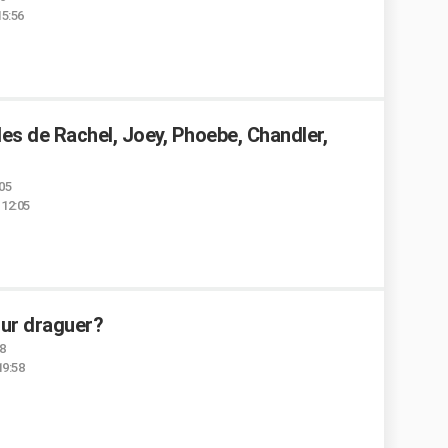
15:56
les de Rachel, Joey, Phoebe, Chandler,
:05
 12:05
our draguer?
58
19:58