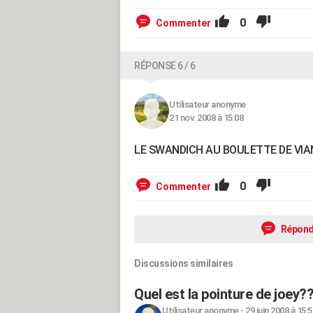
0
Commenter
RÉPONSE 6 / 6
Utilisateur anonyme
21 nov. 2008 à 15:08
LE SWANDICH AU BOULETTE DE VI
0
Commenter
Répond
Discussions similaires
Quel est la pointure de joey?
Utilisateur anonyme
-
29 juin 2008 à 15:5