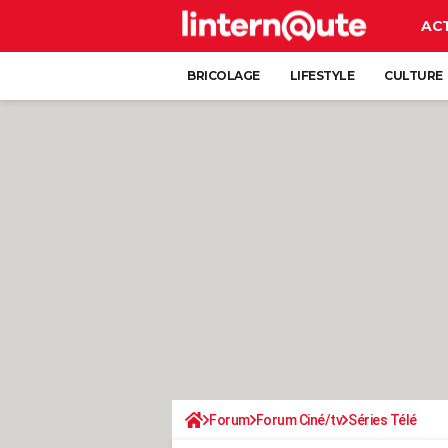
AC
BRICOLAGE
LIFESTYLE
CULTURE
Forum
Forum Ciné/tv
Séries Télé