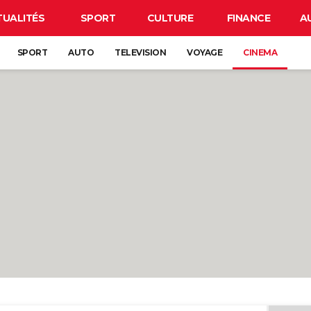
TUALITÉS
SPORT
CULTURE
FINANCE
A
SPORT
AUTO
TELEVISION
VOYAGE
CINEMA