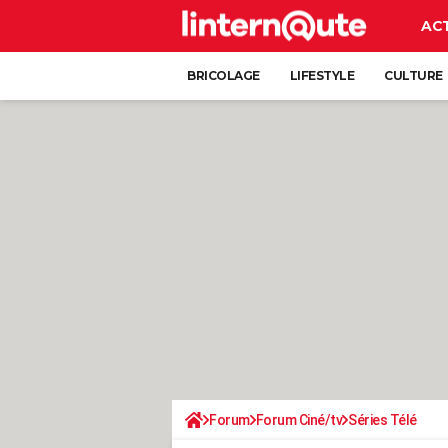
AC
BRICOLAGE
LIFESTYLE
CULTURE
Forum
Forum Ciné/tv
Séries Télé