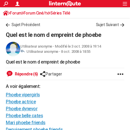
ACTUALITÉS
Forum
Forum Ciné/tv
Séries Télé
Connexion
S'inscrire
Rechercher
Société
Education
Villes
Politique
Faits Divers
Monde
+
SPORT
Sujet Précédent
Sujet Suivant
Football
Cyclisme
Forum
Coupe du monde 2026
Tennis
Rugby
CULTURE
Quel est le nom d empreint de phoebe
TNT
Cinéma
Musique
Programme TV
Streaming
Sorties cinéma
+
FINANCE
Utilisateur anonyme
-
Modifié le 3 oct. 2008 à 19:14
Utilisateur anonyme -
8 oct. 2008 à 18:55
Impôts
Immobilier
Banque
Crédit
Retraite
Epargne
Risques naturels par ville
Assurance
AUTO
Quel est le nom d empreint de phoebe
Réserver un essai
Berlines
Forum auto
Essais
Citadines
SUV
+
HIGH-TECH
Répondre (6)
Partager
Meilleur smartphone
Ordinateurs
Guide high-tech
Mobiles
Internet
Jeux vidéo
+
BRICOLAGE
A voir également:
Aménagement intérieur
Cuisine
Jardinage
+
Forum
Extérieur
Salle de bains
Rangement
WEEK-END
Phoebe vipergirls
Escapades
Expositions
Week-end nature
Guides de France
Patrimoine
Musées
+
Phoebe actrice
LIFESTYLE
Phoebe dynevor
Bien-être
Mode
+
Art de vivre
Loisirs
Modes de vie
SANTE
Phoebe belle cates
Mari phoebe friends
Guide de la santé
Médicaments
+
Alimentation
Maladies
Sommeil
VOYAGE
Deguisement phoebe friends