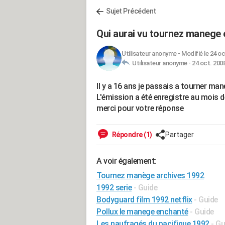
Sujet Précédent
Qui aurai vu tournez manege
Utilisateur anonyme
-
Modifié le 24 oc
Utilisateur anonyme -
24 oct. 2008
Il y a 16 ans je passais a tourner ma
L'émission a été enregistre au mois d
merci pour votre réponse
Répondre (1)
Partager
A voir également:
Tournez manège archives 1992
1992 serie
- Guide
Bodyguard film 1992 netflix
- Guide
Pollux le manege enchanté
- Guide
Les naufragés du pacifique 1992
- Gu