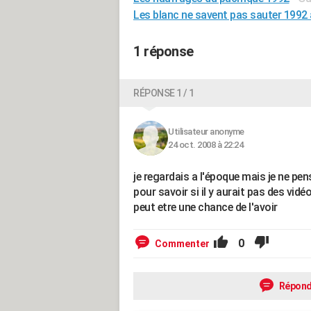
Les blanc ne savent pas sauter 1992
1 réponse
RÉPONSE 1 / 1
Utilisateur anonyme
24 oct. 2008 à 22:24
je regardais a l'époque mais je ne pen
pour savoir si il y aurait pas des vid
peut etre une chance de l'avoir
0
Commenter
Répond