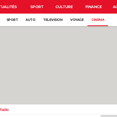
TUALITÉS
SPORT
CULTURE
FINANCE
A
SPORT
AUTO
TELEVISION
VOYAGE
CINEMA
-Radio