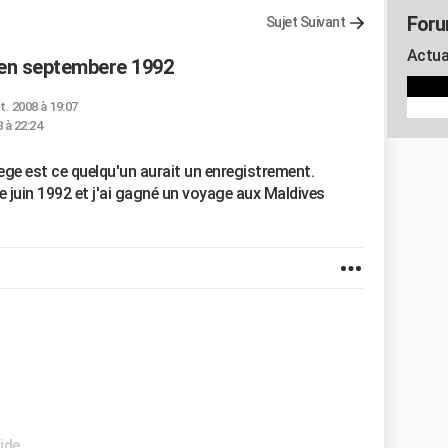
Foru
Sujet Suivant
Actua
 en septembere 1992
t. 2008 à 19:07
 à 22:24
nege est ce quelqu'un aurait un enregistrement.
e juin 1992 et j'ai gagné un voyage aux Maldives
ide