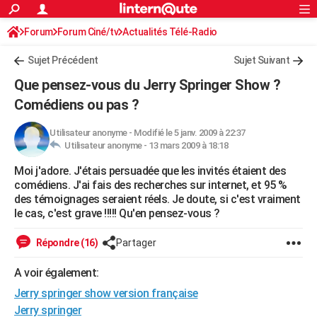
ACTUALITÉS
Forum
Forum Ciné/tv
Actualités Télé-Radio
Connexion
S'inscrire
Rechercher
Société
Education
Villes
Politique
Faits Divers
Monde
+
SPORT
Sujet Précédent
Sujet Suivant
Football
Cyclisme
Forum
Coupe du monde 2026
Tennis
Rugby
CULTURE
Que pensez-vous du Jerry Springer Show ?
TNT
Cinéma
Musique
Programme TV
Streaming
Sorties cinéma
+
Comédiens ou pas ?
FINANCE
Impôts
Immobilier
Banque
Crédit
Retraite
Epargne
Risques naturels par ville
Assurance
AUTO
Utilisateur anonyme
-
Modifié le 5 janv. 2009 à 22:37
Utilisateur anonyme -
13 mars 2009 à 18:18
Réserver un essai
Berlines
Forum auto
Essais
Citadines
SUV
+
HIGH-TECH
Moi j'adore. J'étais persuadée que les invités étaient des
comédiens. J'ai fais des recherches sur internet, et 95 %
Meilleur smartphone
Ordinateurs
Guide high-tech
Mobiles
Internet
Jeux vidéo
+
BRICOLAGE
des témoignages seraient réels. Je doute, si c'est vraiment
le cas, c'est grave !!!!! Qu'en pensez-vous ?
Aménagement intérieur
Cuisine
Jardinage
+
Forum
Extérieur
Salle de bains
Rangement
WEEK-END
Répondre (16)
Partager
Escapades
Expositions
Week-end nature
Guides de France
Patrimoine
Musées
+
LIFESTYLE
A voir également:
Bien-être
Mode
+
Art de vivre
Loisirs
Modes de vie
SANTE
Jerry springer show version française
Guide de la santé
Médicaments
+
Alimentation
Maladies
Sommeil
VOYAGE
Jerry springer