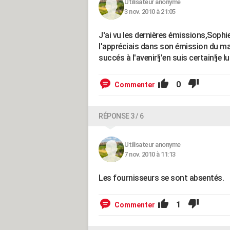
Utilisateur anonyme
3 nov. 2010 à 21:05
J'ai vu les dernières émissions,Sophie s
l'appréciais dans son émission du ma
succés à l'avenir!j'en suis certain!je
0
Commenter
RÉPONSE 3 / 6
Utilisateur anonyme
7 nov. 2010 à 11:13
Les fournisseurs se sont absentés.
1
Commenter