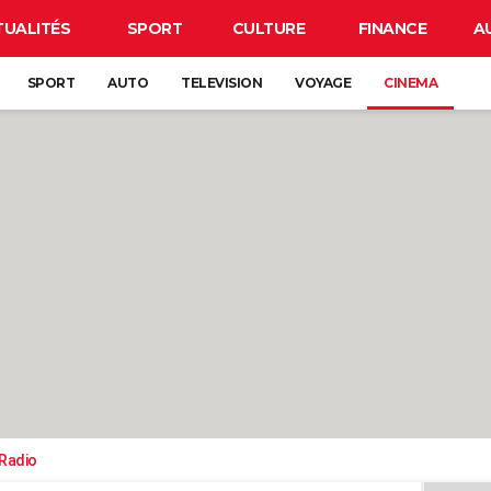
TUALITÉS
SPORT
CULTURE
FINANCE
A
SPORT
AUTO
TELEVISION
VOYAGE
CINEMA
-Radio