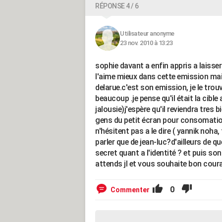
RÉPONSE 4 / 6
Utilisateur anonyme
23 nov. 2010 à 13:23
sophie davant a enfin appris a laisser
l'aime mieux dans cette emission mais
delarue.c'est son emission, je le trou
beaucoup .je pense qu'il était la cible
jalousie)j'espère qu'il reviendra tres b
gens du petit écran pour consomation
n'hésitent pas a le dire ( yannik noha
parler que de jean-luc?d'ailleurs de qu
secret quant a l'identité ? et puis so
attends jl et vous souhaite bon coura
0
Commenter