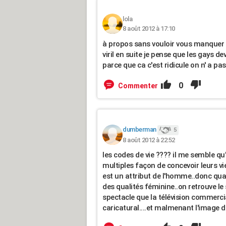
lola
8 août 2012 à 17:10
à propos sans vouloir vous manquer 
viril en suite je pense que les gays 
parce que ca c'est ridicule on n' a pa
0
Commenter
dumberman
5
8 août 2012 à 22:52
les codes de vie ???? il me semble qu'
multiples façon de concevoir leurs vies
est un attribut de l'homme..donc qua
des qualités féminine..on retrouve le 
spectacle que la télévision commercia
caricatural....et malmenant l'image de 