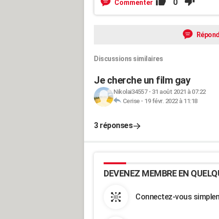
0
Commenter
Répond
Discussions similaires
Je cherche un film gay
Nikolai34557
-
31 août 2021 à 07:22
Cerise
-
19 févr. 2022 à 11:18
3 réponses
DEVENEZ MEMBRE EN QUELQ
Connectez-vous simpleme