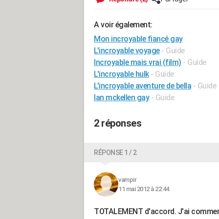
A voir également:
Mon incroyable fiancé gay
L'incroyable voyage
- Guide
Incroyable mais vrai (film)
- Guide
L'incroyable hulk
- Guide
L'incroyable aventure de bella
- Guide
Ian mckellen gay
- Guide
2 réponses
RÉPONSE 1 / 2
vampir
11 mai 2012 à 22:44
TOTALEMENT d'accord. J'ai commencé à