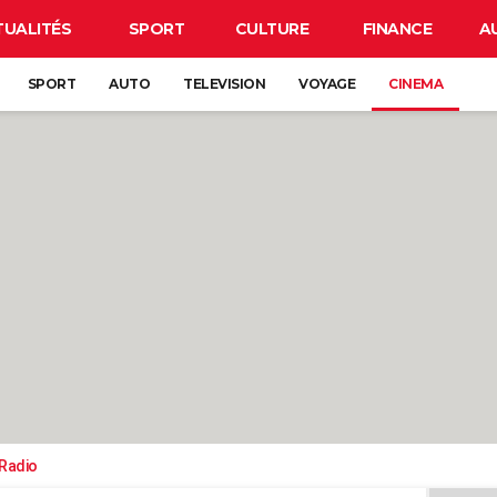
TUALITÉS
SPORT
CULTURE
FINANCE
A
SPORT
AUTO
TELEVISION
VOYAGE
CINEMA
-Radio