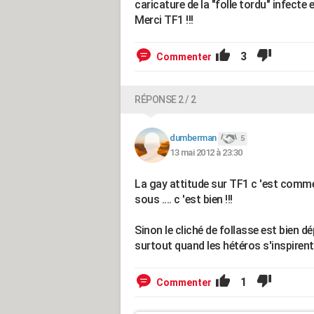
caricature de la "folle tordu" infecte 
Merci TF1 !!!
3
Commenter
RÉPONSE 2 / 2
dumberman
5
13 mai 2012 à 23:30
La gay attitude sur TF1 c 'est comme 
sous .... c 'est bien !!!
Sinon le cliché de follasse est bien dé
surtout quand les hétéros s'inspirent 
1
Commenter