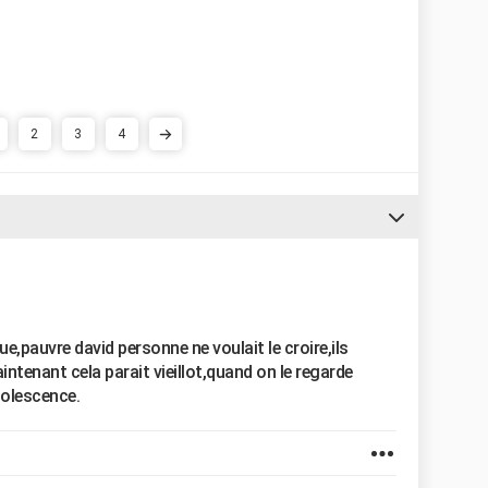
2
3
4
que,pauvre david personne ne voulait le croire,ils
ntenant cela parait vieillot,quand on le regarde
dolescence.