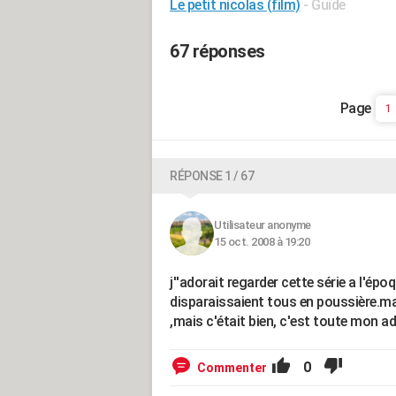
Le petit nicolas (film)
- Guide
67 réponses
1
RÉPONSE 1 / 67
Utilisateur anonyme
15 oct. 2008 à 19:20
j''adorait regarder cette série a l'épo
disparaissaient tous en poussière.mai
,mais c'était bien, c'est toute mon a
0
Commenter