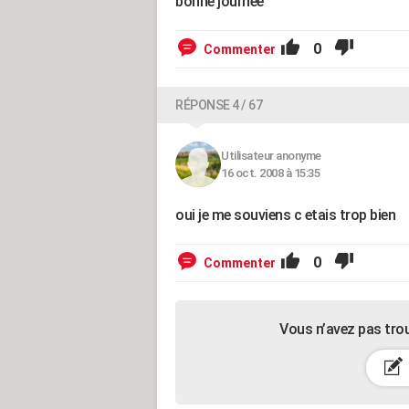
bonne journée
0
Commenter
RÉPONSE 4 / 67
Utilisateur anonyme
16 oct. 2008 à 15:35
oui je me souviens c etais trop bien
0
Commenter
Vous n’avez pas tro