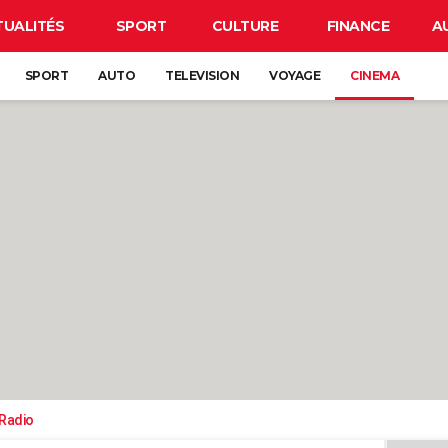
TUALITÉS
SPORT
CULTURE
FINANCE
A
SPORT
AUTO
TELEVISION
VOYAGE
CINEMA
-Radio